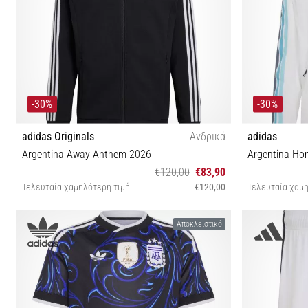
-30%
-30%
adidas Originals
Ανδρικά
adidas
Argentina Away Anthem 2026
Argentina H
€120,00
€83,90
Τελευταία χαμηλότερη τιμή
€120,00
Τελευταία χαμη
S M L XL XXL
Αποκλειστικό