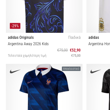
-29%
adidas Originals
Παιδικά
adidas
Argentina Away 2026 Kids
Argentina Ho
€75,00
€52,90
Τελευταία χαμηλότερη τιμή
€75,00
XS (123-128 cm)
Αποκλειστικό