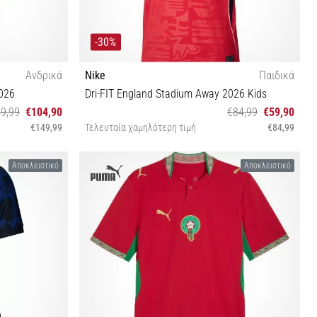
-30%
Ανδρικά
Nike
Παιδικά
026
Dri-FIT England Stadium Away 2026 Kids
9,99
€104,90
€84,99
€59,90
€149,99
Τελευταία χαμηλότερη τιμή
€84,99
S (128-137 cm) M (137-147 cm)
Αποκλειστικό
Αποκλειστικό