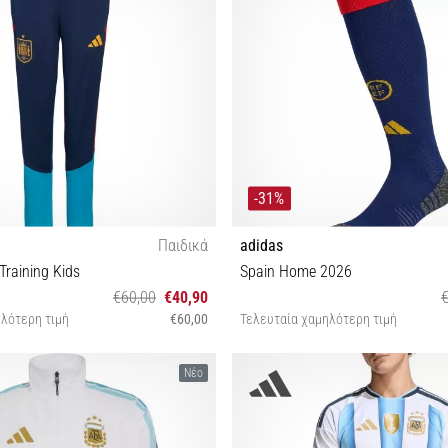
-31%
Παιδικά
adidas
Training Kids
Spain Home 2026
€60,00
€40,90
λότερη τιμή
€60,00
Τελευταία χαμηλότερη τιμή
m) L (159-164 cm) XL (165-176 cm)
M L XL
Νέο