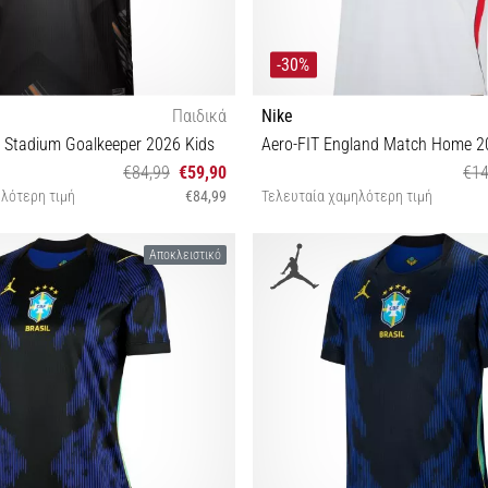
-30%
Παιδικά
Nike
e Stadium Goalkeeper 2026 Kids
Aero-FIT England Match Home 2
€84,99
€59,90
€14
λότερη τιμή
€84,99
Τελευταία χαμηλότερη τιμή
S (128-137 cm)
L
Αποκλειστικό