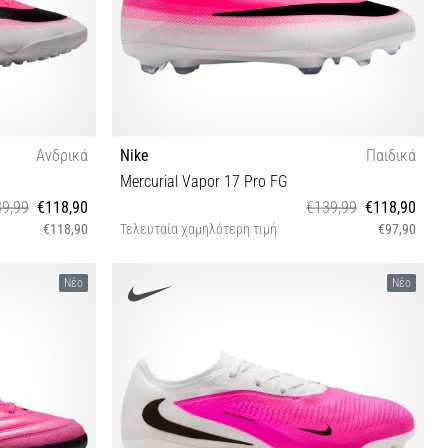
Ανδρικά
Nike
Παιδικά
Mercurial Vapor 17 Pro FG
9,99
€118,90
€139,99
€118,90
€118,90
Τελευταία χαμηλότερη τιμή
€97,90
33½ 34 38½
Νέο
Νέο