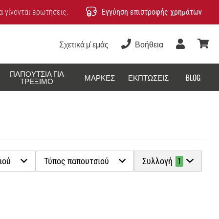
 γίνονται ερωτήσεις.
Εγγύηση επιστροφής χρημάτων
Σχετικά μ' εμάς
Βοήθεια
Χρήστης
καλάθ
ΠΑΠΟΎΤΣΙΑ ΓΙΑ
ΜΆΡΚΕΣ
ΕΚΠΤΏΣΕΙΣ
BLOG
ΤΡΈΞΙΜΟ
ιού
Τύπος παπουτσιού
Συλλογή
1