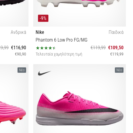
-9%
Ανδρικά
Nike
Παιδικά
Phantom 6 Low Pro FG/MG
9,99
€116,90
€119,99
€109,50
€90,90
Τελευταία χαμηλότερη τιμή
€119,99
5 45½
35½ 37½
Νέο
Νέο