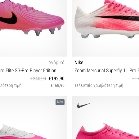
Ανδρικά
Nike
o Elite SG-Pro Player Edition
Zoom Mercurial Superfly 11 Pro 
€240,99
€192,90
€17
λότερη τιμή
€168,90
Τελευταία χαμηλότερη τιμή
 41 42 42½ 43 44 44½ 45 45½
40½ 41 42 42½ 43 44 44½ 45 
Νέο