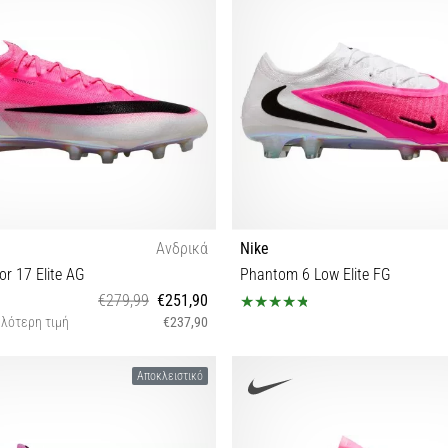
Ανδρικά
Nike
or 17 Elite AG
Phantom 6 Low Elite FG
€279,99
€251,90
λότερη τιμή
€237,90
42½ 43 44 45 45½
45½
Αποκλειστικό