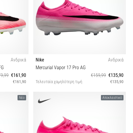
Ανδρικά
Nike
Ανδρικά
FG
Mercurial Vapor 17 Pro AG
9,99
€161,90
€159,99
€135,90
€161,90
Τελευταία χαμηλότερη τιμή
€135,90
45½ 46 47
45 46 47
Νέο
Αποκλειστικό