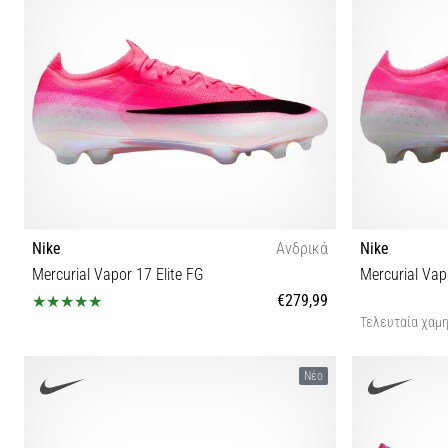
Nike
Ανδρικά
Nike
Mercurial Vapor 17 Elite FG
Mercurial Vap
€279,99
Τελευταία χαμη
38 40½ 41 42 42½ 44 44½ 45½ 46 47 47½
Νέο