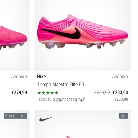
Ανδρικά
Nike
Ανδρικά
Tiempo Maestro Elite FG
€279,99
€259,99
€233,90
Τελευταία χαμηλότερη τιμή
€233,90
40 40½ 41 42 42½ 43 44 44½ 45 47½
Αποκλειστικό
Νέο