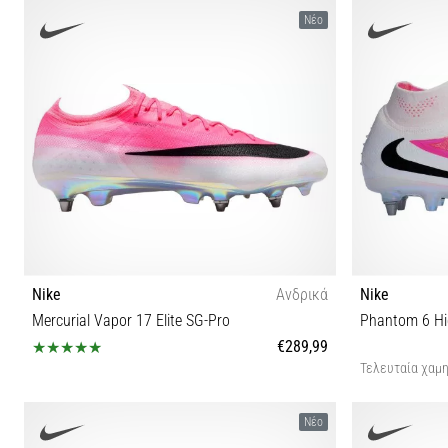
40½ 41 42 42½ 43 44 44½ 45 45½ 46 47
Νέο
Nike
Ανδρικά
Nike
Mercurial Vapor 17 Elite SG-Pro
Phantom 6 Hig
€289,99
Τελευταία χαμη
40 40½ 44
40 40½ 4
Νέο