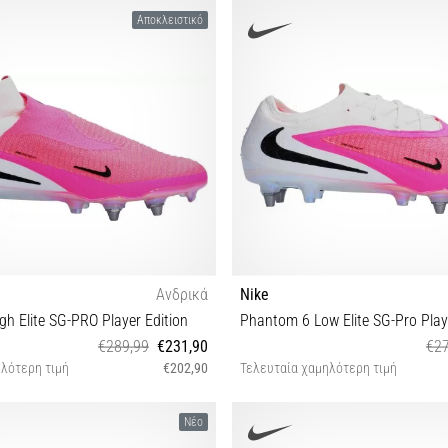
42
40½ 43 44 45
Αποκλειστικό
Ανδρικά
Nike
h Elite SG-PRO Player Edition
Phantom 6 Low Elite SG-Pro Play
€289,99
€231,90
€27
λότερη τιμή
€202,90
Τελευταία χαμηλότερη τιμή
1 42 42½ 43 44 44½ 45 45½ 46
40 40½ 41 42 42½ 43 44 44½
Νέο