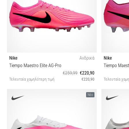
Nike
Ανδρικά
Nike
Tiempo Maestro Elite AG-Pro
Tiempo Maestr
€259,99
€220,90
Τελευταία χαμηλότερη τιμή
€220,90
Τελευταία χαμη
40½ 41 42 42½ 43 44 44½ 45
40 40½
Νέο