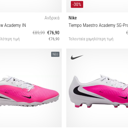
-30%
Ανδρικά
Nike
ow Academy IN
Tiempo Maestro Academy SG-Pr
€89,99
€76,90
λότερη τιμή
€76,90
Τελευταία χαμηλότερη τιμή
44
42½ 43 44½
Νέο