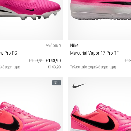
Ανδρικά
Nike
ow Pro FG
Mercurial Vapor 17 Pro TF
€159,99
€143,90
€13
λότερη τιμή
€143,90
Τελευταία χαμηλότερη τιμή
41 42
39 40 42½ 45½
Νέο