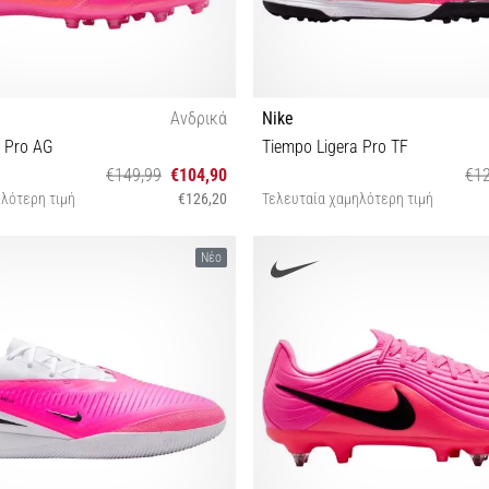
Ανδρικά
Nike
a Pro AG
Tiempo Ligera Pro TF
€149,99
€104,90
€12
λότερη τιμή
€126,20
Τελευταία χαμηλότερη τιμή
0 40½ 41 42 42½ 43 44 44½
40 40½ 41 42 43 44 44½ 4
Νέο