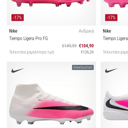
-17%
-17%
Nike
Ανδρικά
Nike
Tiempo Ligera Pro FG
Tiempo Liger
€149,99
€104,90
Τελευταία χαμηλότερη τιμή
€126,20
Τελευταία χαμη
39 40 40½ 41 42 42½ 43 44 44½ 45 45½ 47
39 4
Αποκλειστικό