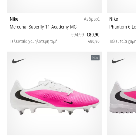
Nike
Ανδρικά
Nike
Mercurial Superfly 11 Academy MG
Phantom 6 L
€94,99
€80,90
Τελευταία χαμηλότερη τιμή
€80,90
Τελευταία χαμη
42 42½ 43 44 44½ 45½
Νέο