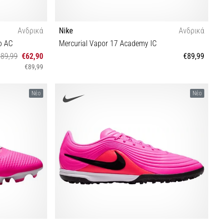
Ανδρικά
Nike
Ανδρικά
o AC
Mercurial Vapor 17 Academy IC
€89,99
€62,90
€89,99
€89,99
40½ 42½ 44 44½ 45 45½
Νέο
Νέο