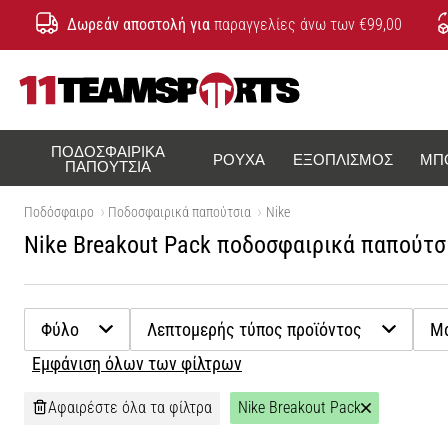
Δωρεάν αποστολή για
παραγγελίες άνω των €99,00
11teamsports.cy
ΠΟΔΟΣΦΑΙΡΙΚΆ
ΡΟΎΧΑ
ΕΞΟΠΛΙΣΜΌΣ
ΜΠ
ΠΑΠΟΎΤΣΙΑ
Ποδόσφαιρο
Ποδοσφαιρικά παπούτσια
Nike
Nike Breakout Pack ποδοσφαιρικά παπούτσι
Φύλο
Λεπτομερής τύπος προϊόντος
Μ
Εμφάνιση όλων των φίλτρων
Αφαιρέστε όλα τα φίλτρα
Nike Breakout Pack