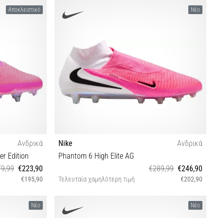
40 42½ 44½ 45 45½ 46
Αποκλειστικό
Νέο
Ανδρικά
Nike
Ανδρικά
er Edition
Phantom 6 High Elite AG
9,99
€223,90
€289,99
€246,90
€195,90
Τελευταία χαμηλότερη τιμή
€202,90
 45 45½
43
Νέο
Νέο