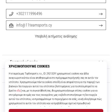
+302111996496
info@11teamsports.cy
Υποβολή αιτήματος ανάληψης
Σχετικά μ' εμάς
Εξυπηρέτηση πελατών
11teamsports.cy
Για πάνω από 16 χρόνια είμαστε οι συμπαίκτες σας, προσφέροντάς σας
τα καλύτερα και πιο σύγχρονα ποδοσφαιρικά προϊόντα.