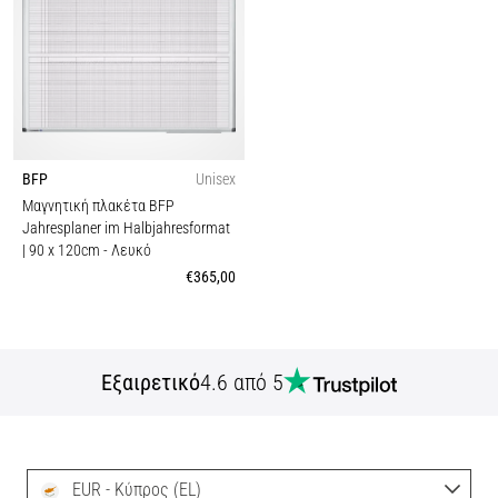
BFP
Unisex
Μαγνητική πλακέτα BFP
Jahresplaner im Halbjahresformat
| 90 x 120cm
- Λευκό
€365,00
Εξαιρετικό
4.6 από 5
EUR - Κύπρος (EL)