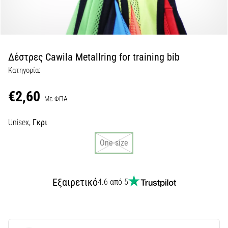
Εμφάνιση
όλων
των
άρθρων
Δέστρες Cawila Metallring for training bib
Κατηγορία:
€2,60
Με ΦΠΑ
Unisex,
Γκρι
One size
Εξαιρετικό
4.6 από 5