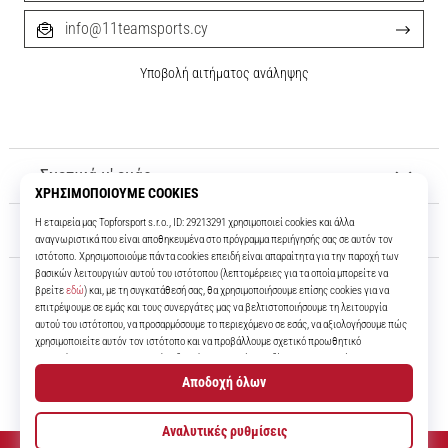
info@11teamsports.cy
Υποβολή αιτήματος ανάληψης
Σχετικά μ' εμάς
Εξυπηρέτηση πελατών
11teamsports.cy
Για πάνω από 16 χρόνια είμαστε οι συμπαίκτες σας, προσφέροντάς σας
τα καλύτερα και πιο σύγχρονα ποδοσφαιρικά προϊόντα.