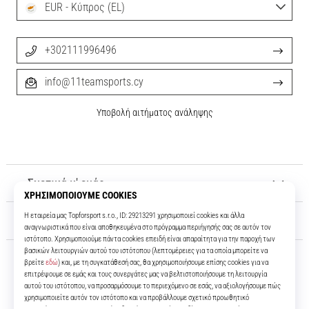
EUR - Κύπρος (EL)
+302111996496
info@11teamsports.cy
Υποβολή αιτήματος ανάληψης
Σχετικά μ' εμάς
Εξυπηρέτηση πελατών
11teamsports.cy
Για πάνω από 16 χρόνια είμαστε οι συμπαίκτες σας, προσφέροντάς σας