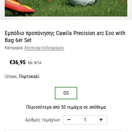
Εμφάνιση
όλων
των
άρθρων
Εμπόδιο προπόνησης Cawila Precision arc Eco with
Bag 6er Set
Κατηγορία:
Αξεσουάρ ποδοσφαίρου
€36,95
Με ΦΠΑ
Unisex,
Πορτοκαλί
OS
Περισσότερα από 50 τεμάχια σε απόθεμα
Αριθμός τεμαχίων: