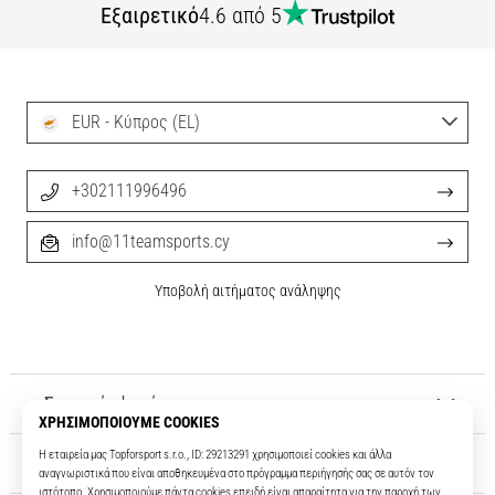
Εξαιρετικό
4.6 από 5
EUR - Κύπρος (EL)
+302111996496
info@11teamsports.cy
Υποβολή αιτήματος ανάληψης
Σχετικά μ' εμάς
Εξυπηρέτηση πελατών