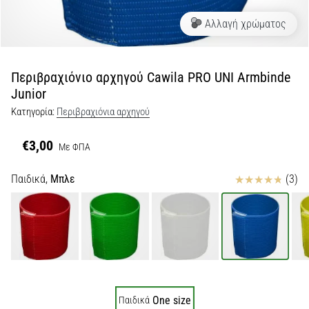
Αλλαγή χρώματος
Εμφάνιση
όλων
των
άρθρων
Περιβραχιόνιο αρχηγού Cawila PRO UNI Armbinde
Junior
Κατηγορία:
Περιβραχιόνια αρχηγού
€3,00
Με ΦΠΑ
Κριτικές
Παιδικά,
Μπλε
(3)
One size
Παιδικά