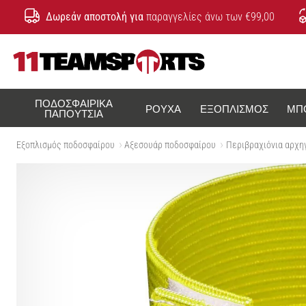
Δωρεάν αποστολή για
παραγγελίες άνω των €99,00
11teamsports.cy
ΠΟΔΟΣΦΑΙΡΙΚΆ
ΡΟΎΧΑ
ΕΞΟΠΛΙΣΜΌΣ
ΜΠ
ΠΑΠΟΎΤΣΙΑ
Εξοπλισμός ποδοσφαίρου
Αξεσουάρ ποδοσφαίρου
Περιβραχιόνια αρχη