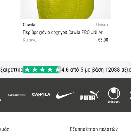
Cawila
Unisex
Περιβραχιόνιο αρχηγού Cawila PRO UNI Armbinde Senior
Κίτρινο
€3,00
OS
ξαιρετικό
4.6
από 5 με βάση
12038 αξι
 εμάς
Εξυπηρέτηση πελατών