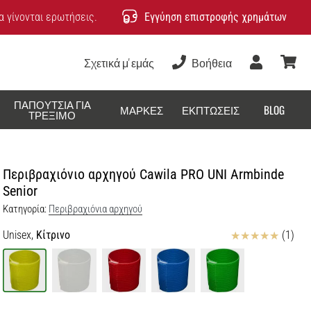
 γίνονται ερωτήσεις.
Εγγύηση επιστροφής χρημάτων
Σχετικά μ' εμάς
Βοήθεια
Χρήστης
καλάθ
ΠΑΠΟΎΤΣΙΑ ΓΙΑ
ΜΆΡΚΕΣ
ΕΚΠΤΏΣΕΙΣ
BLOG
ΤΡΈΞΙΜΟ
Περιβραχιόνιο αρχηγού Cawila PRO UNI Armbinde
Senior
Κατηγορία:
Περιβραχιόνια αρχηγού
Κριτικές
Unisex,
Κίτρινο
(1)