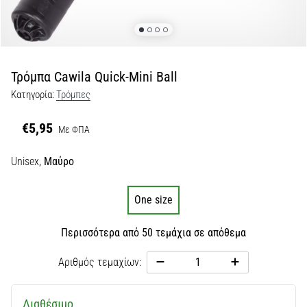
Εμφάνιση
όλων
των
άρθρων
Τρόμπα Cawila Quick-Mini Ball
Κατηγορία:
Τρόμπες
€5,95
Με ΦΠΑ
Unisex,
Μαύρο
One size
Περισσότερα από 50 τεμάχια σε απόθεμα
Αριθμός τεμαχίων:
Διαθέσιμο