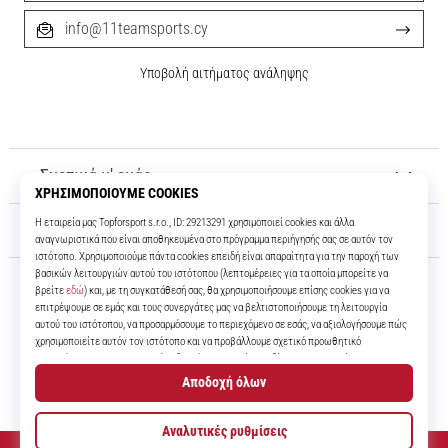
info@11teamsports.cy
Υποβολή αιτήματος ανάληψης
Σχετικά μ' εμάς
Εξυπηρέτηση πελατών
11teamsports.cy
Για πάνω από 16 χρόνια είμαστε οι συμπαίκτες σας, προσφέροντάς σας
τα καλύτερα και πιο σύγχρονα ποδοσφαιρικά προϊόντα.