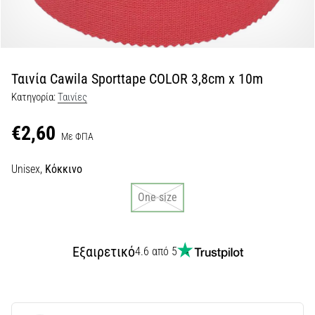
Εμφάνιση
όλων
των
άρθρων
Ταινία Cawila Sporttape COLOR 3,8cm x 10m
Κατηγορία:
Ταινίες
€2,60
Με ΦΠΑ
Unisex,
Κόκκινο
One size
Εξαιρετικό
4.6 από 5