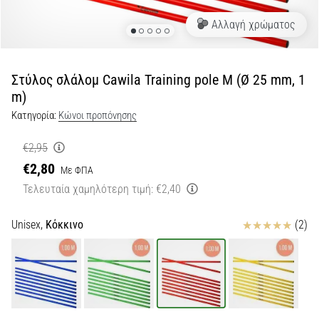
Αλλαγή χρώματος
Εμφάνιση
όλων
των
άρθρων
Στύλος σλάλομ Cawila Training pole M (Ø 25 mm, 1
m)
Κατηγορία:
Κώνοι προπόνησης
€2,95
€2,80
Με ΦΠΑ
Τελευταία χαμηλότερη τιμή:
€2,40
Κριτικές
Unisex,
Κόκκινο
(2)