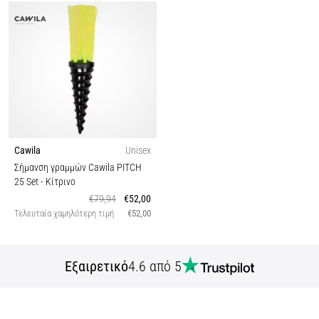
Cawila
Unisex
Σήμανση γραμμών Cawila PITCH
25 Set
- Κίτρινο
€79,94
€52,00
Τελευταία χαμηλότερη τιμή
€52,00
Εξαιρετικό
4.6 από 5