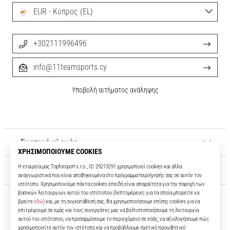
EUR - Κύπρος (EL)
+302111996496
info@11teamsports.cy
Υποβολή αιτήματος ανάληψης
Σχετικά μ' εμάς
Εξυπηρέτηση πελατών