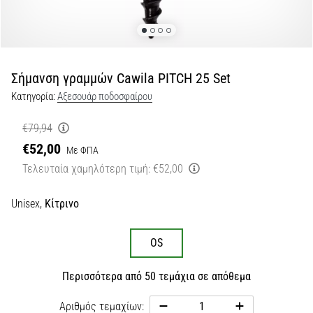
Εμφάνιση
όλων
των
άρθρων
Σήμανση γραμμών Cawila PITCH 25 Set
Κατηγορία:
Αξεσουάρ ποδοσφαίρου
€79,94
€52,00
Με ΦΠΑ
Τελευταία χαμηλότερη τιμή:
€52,00
Unisex,
Κίτρινο
OS
Περισσότερα από 50 τεμάχια σε απόθεμα
Αριθμός τεμαχίων: