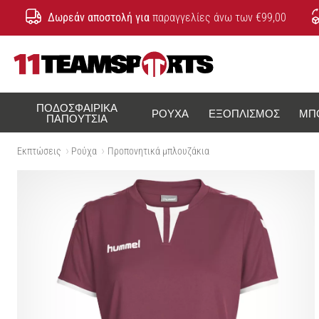
Δωρεάν αποστολή για
παραγγελίες άνω των €99,00
11teamsports.cy
ΠΟΔΟΣΦΑΙΡΙΚΆ
ΡΟΎΧΑ
ΕΞΟΠΛΙΣΜΌΣ
ΜΠ
ΠΑΠΟΎΤΣΙΑ
Εκπτώσεις
Ρούχα
Προπονητικά μπλουζάκια