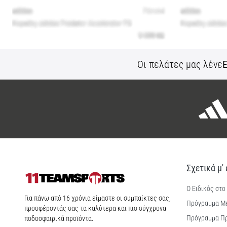
Οι πελάτες μας λένε
Ε
Σχετικά μ'
Ο Ειδικός στο
11teamsports.cy
Για πάνω από 16 χρόνια είμαστε οι συμπαίκτες σας,
Πρόγραμμα Μ
προσφέροντάς σας τα καλύτερα και πιο σύγχρονα
Πρόγραμμα Π
ποδοσφαιρικά προϊόντα.