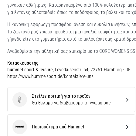
γυναίκες αθλήτριες. Κατασκευασμένο από 100% πολυέστερ, αυτό 
για έντονες αθλοπαιδιές όπως το ποδόσφαιρο, το βόλεϊ και το χ
Η κανονική εφαρμογή προσφέρει άνεση και ευκολία κινήσεων, ε
Το ζωντανό ροζ χρώμα προσθέτει μια πινελιά κομψότητας και στ
γήπεδο είτε στο γυμναστήριο, αυτό το μπλουζάκι σας κρατά δρο
Αναβαθμίστε την αθλητική σας εμπειρία με το CORE WOMENS SS 
Κατασκευαστής
hummel sport & leisure
, Leverkusenstr. 54, 22761 Hamburg - DE
https://www.hummelsport.de/kontaktiere-uns
Στείλτε κριτική για το προϊόν
Στείλτε κριτική για το προϊόν
Θα θέλαμε να διαβάσουμε τη γνώμη σας
Περισσότερα από Hummel
Hummel