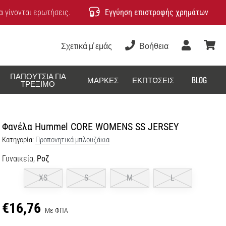
 γίνονται ερωτήσεις.
Εγγύηση επιστροφής χρημάτων
Σχετικά μ' εμάς
Βοήθεια
Χρήστης
καλάθ
ΠΑΠΟΎΤΣΙΑ ΓΙΑ
ΜΆΡΚΕΣ
ΕΚΠΤΏΣΕΙΣ
BLOG
ΤΡΈΞΙΜΟ
Φανέλα Hummel CORE WOMENS SS JERSEY
Κατηγορία:
Προπονητικά μπλουζάκια
Γυναικεία,
Ροζ
XS
S
M
L
€16,76
Με ΦΠΑ