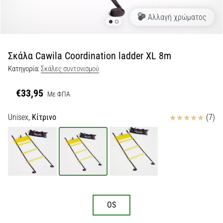
Αλλαγή χρώματος
Εμφάνιση
όλων
των
άρθρων
Σκάλα Cawila Coordination ladder XL 8m
Κατηγορία:
Σκάλες συντονισμού
€33,95
Με ΦΠΑ
Κριτικές
Unisex,
Κίτρινο
(7)
OS