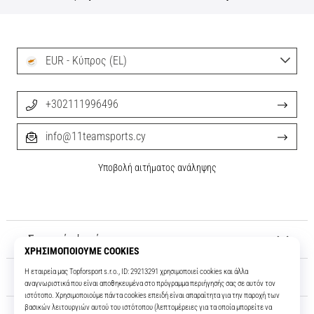
EUR - Κύπρος (EL)
+302111996496
info@11teamsports.cy
Υποβολή αιτήματος ανάληψης
Σχετικά μ' εμάς
Εξυπηρέτηση πελατών