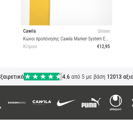
Cawila
Unisex
Κώνοι προπόνησης Cawila Marker-System Ecke 4 pcs 27 x 7,5cm
Κίτρινο
€12,95
OS
ξαιρετικό
4.6
από 5 με βάση
12013 αξι