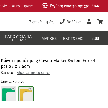
 γίνονται ερωτήσεις.
Εγγύηση επιστροφής χρημάτων
Σχετικά μ' εμάς
Βοήθεια
Χρήστης
καλάθ
ΠΑΠΟΎΤΣΙΑ ΓΙΑ
ΜΆΡΚΕΣ
ΕΚΠΤΏΣΕΙΣ
BLOG
ΤΡΈΞΙΜΟ
Κώνοι προπόνησης Cawila Marker-System Ecke 4
pcs 27 x 7,5cm
Κατηγορία:
Αξεσουάρ ποδοσφαίρου
Unisex,
Κίτρινο