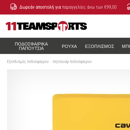
Δωρεάν αποστολή για
παραγγελίες άνω των €99,00
11teamsports.cy
ΠΟΔΟΣΦΑΙΡΙΚΆ
ΡΟΎΧΑ
ΕΞΟΠΛΙΣΜΌΣ
ΜΠ
ΠΑΠΟΎΤΣΙΑ
Εξοπλισμός ποδοσφαίρου
Αξεσουάρ ποδοσφαίρου