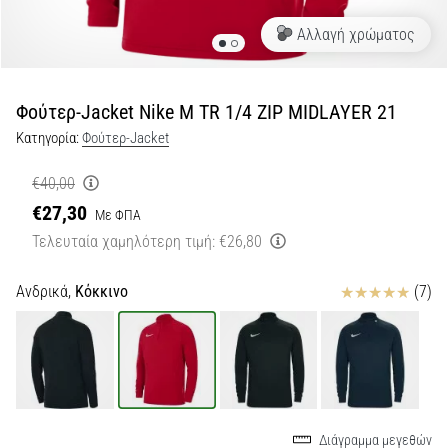
Αλλαγή χρώματος
Εμφάνιση
όλων
των
άρθρων
Φούτερ-Jacket Nike M TR 1/4 ZIP MIDLAYER 21
Κατηγορία:
Φούτερ-Jacket
€40,00
€27,30
Με ΦΠΑ
Τελευταία χαμηλότερη τιμή:
€26,80
Κριτικές
Ανδρικά,
Κόκκινο
(7)
Διάγραμμα μεγεθών