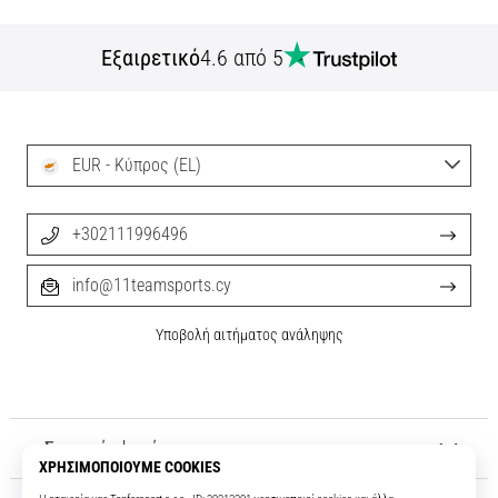
Εξαιρετικό
4.6 από 5
EUR - Κύπρος (EL)
+302111996496
info@11teamsports.cy
Υποβολή αιτήματος ανάληψης
Σχετικά μ' εμάς