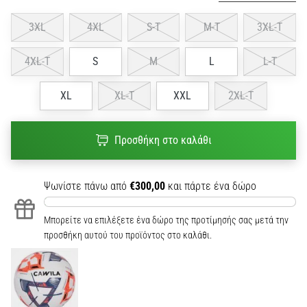
3XL
4XL
S-T
M-T
3XL-T
4XL-T
S
M
L
L-T
XL
XL-T
XXL
2XL-T
Προσθήκη στο καλάθι
Ψωνίστε πάνω από
€300,00
και πάρτε ένα δώρο
Μπορείτε να επιλέξετε ένα δώρο της προτίμησής σας μετά την
προσθήκη αυτού του προϊόντος στο καλάθι.