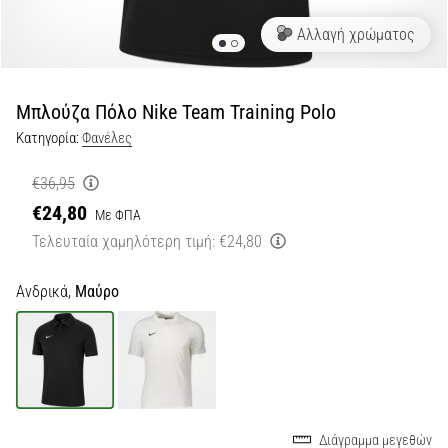
Αλλαγή χρώματος
Εμφάνιση
όλων
των
άρθρων
Μπλούζα Πόλο Nike Team Training Polo
Κατηγορία:
Φανέλες
€36,95
€24,80
Με ΦΠΑ
Τελευταία χαμηλότερη τιμή:
€24,80
Ανδρικά,
Μαύρο
Διάγραμμα μεγεθών