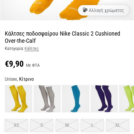
Αλλαγή χρώματος
Εμφάνιση
όλων
των
άρθρων
Κάλτσες ποδοσφαίρου Nike Classic 2 Cushioned
Over-the-Calf
Κατηγορία:
Κάλτσες
€9,90
Με ΦΠΑ
Unisex,
Κίτρινο
XS
S
M
L
XL