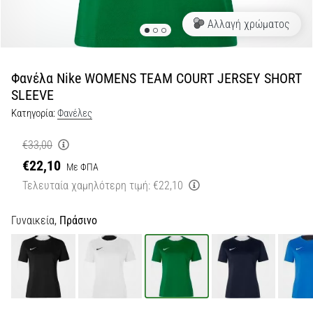
Αλλαγή χρώματος
Εμφάνιση
όλων
των
άρθρων
Φανέλα Nike WOMENS TEAM COURT JERSEY SHORT
SLEEVE
Κατηγορία:
Φανέλες
€33,00
€22,10
Με ΦΠΑ
Τελευταία χαμηλότερη τιμή:
€22,10
Γυναικεία,
Πράσινο