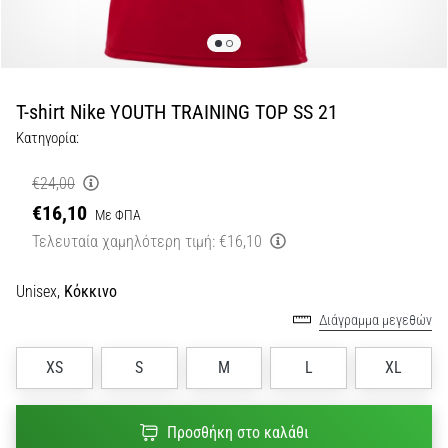
Εμφάνιση
όλων
των
άρθρων
T-shirt Nike YOUTH TRAINING TOP SS 21
Κατηγορία:
€24,00
€16,10
Με ΦΠΑ
Τελευταία χαμηλότερη τιμή:
€16,10
Unisex,
Κόκκινο
Διάγραμμα μεγεθών
XS
S
M
L
XL
Προσθήκη στο καλάθι