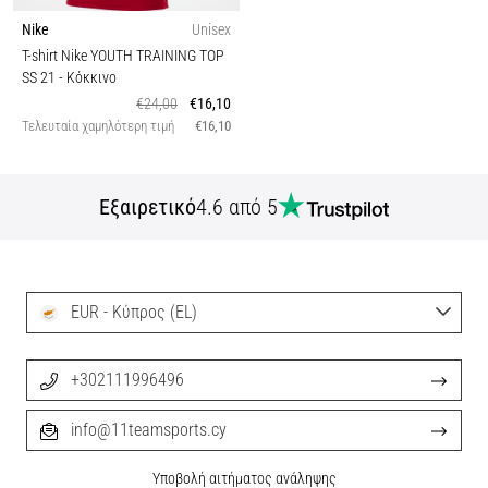
Nike
Unisex
T-shirt Nike YOUTH TRAINING TOP
SS 21
- Κόκκινο
€24,00
€16,10
Τελευταία χαμηλότερη τιμή
€16,10
Εξαιρετικό
4.6 από 5
EUR - Κύπρος (EL)
+302111996496
info@11teamsports.cy
Υποβολή αιτήματος ανάληψης