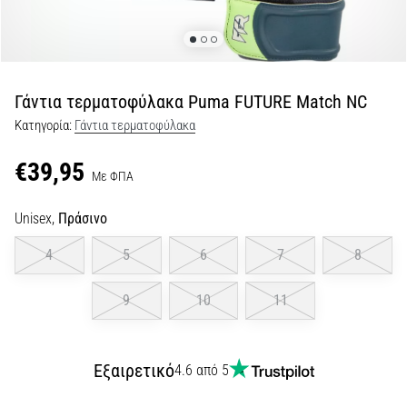
Εμφάνιση
όλων
των
άρθρων
Γάντια τερματοφύλακα Puma FUTURE Match NC
Κατηγορία:
Γάντια τερματοφύλακα
€39,95
Με ΦΠΑ
Unisex,
Πράσινο
4
5
6
7
8
9
10
11
Εξαιρετικό
4.6 από 5