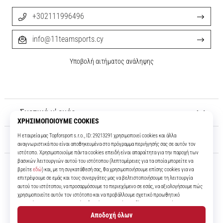
+302111996496
info@11teamsports.cy
Υποβολή αιτήματος ανάληψης
Σχετικά μ' εμάς
Εξυπηρέτηση πελατών
11teamsports.cy
Για πάνω από 16 χρόνια είμαστε οι συμπαίκτες σας, προσφέροντάς σας
τα καλύτερα και πιο σύγχρονα ποδοσφαιρικά προϊόντα.