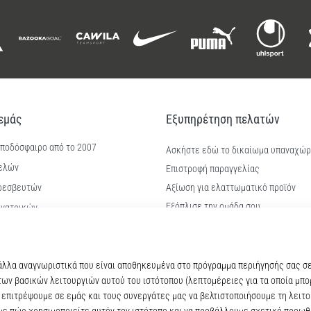
 εμάς
Εξυπηρέτηση πελατών
 ποδόσφαιρο από το 2007
Ασκήστε εδώ το δικαίωμα υπαναχώ
ελών
Επιστροφή παραγγελίας
ρεσβευτών
Αξίωση για ελαττωματικό προϊόν
Εξόπλισε την ομάδα σου
γατρικών
Αποστολή και πληρωμή
ίας & καριέρα
Βρείτε το σωστό μέγεθος
kie
Επικοινωνία
ϋποθέσεις
Συχνές ερωτήσεις
Πολιτική απορρήτου