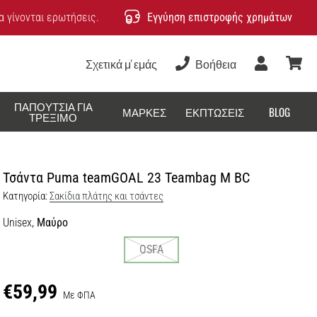
 γίνονται ερωτήσεις.
Εγγύηση επιστροφής χρημάτων
Σχετικά μ' εμάς
Βοήθεια
Χρήστης
καλάθ
ΠΑΠΟΎΤΣΙΑ ΓΙΑ
ΜΆΡΚΕΣ
ΕΚΠΤΏΣΕΙΣ
BLOG
ΤΡΈΞΙΜΟ
Τσάντα Puma teamGOAL 23 Teambag M BC
Κατηγορία:
Σακίδια πλάτης και τσάντες
Unisex,
Μαύρο
OSFA
€59,99
Με ΦΠΑ