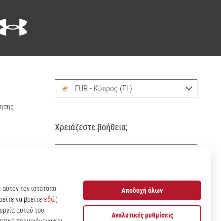
EUR - Κύπρος (EL)
ρησης
Χρειάζεστε βοήθεια;
+302111996496
info@11teamsports.cy