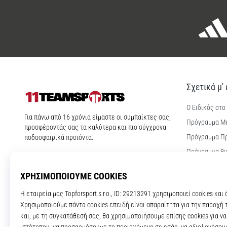
Σχετικά μ'
Ο Ειδικός στο
11teamsports.cy
Για πάνω από 16 χρόνια είμαστε οι συμπαίκτες σας,
Πρόγραμμα Μ
προσφέροντάς σας τα καλύτερα και πιο σύγχρονα
Πρόγραμμα Π
ποδοσφαιρικά προϊόντα.
Πρόγραμμα θυ
Θέσεις εργασ
Ρυθμίσεις coo
Όροι και Προ