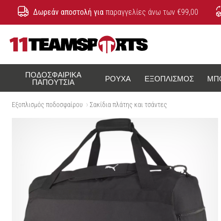
Δωρεάν αποστολή για
παραγγελίες άνω των €99,00
11teamsports.cy
ΠΟΔΟΣΦΑΙΡΙΚΆ
ΡΟΎΧΑ
ΕΞΟΠΛΙΣΜΌΣ
ΜΠ
ΠΑΠΟΎΤΣΙΑ
Εξοπλισμός ποδοσφαίρου
Σακίδια πλάτης και τσάντες