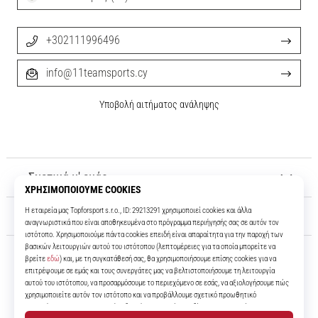
+302111996496
info@11teamsports.cy
Υποβολή αιτήματος ανάληψης
Σχετικά μ' εμάς
Εξυπηρέτηση πελατών
11teamsports.cy
Για πάνω από 16 χρόνια είμαστε οι συμπαίκτες σας, προσφέροντάς σας
τα καλύτερα και πιο σύγχρονα ποδοσφαιρικά προϊόντα.