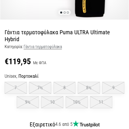
Εμφάνιση
όλων
των
άρθρων
Γάντια τερματοφύλακα Puma ULTRA Ultimate
Hybrid
Κατηγορία:
Γάντια τερματοφύλακα
€119,95
Με ΦΠΑ
Unisex,
Πορτοκαλί
7
7½
8
8½
9
9½
10
10½
11
Εξαιρετικό
4.6 από 5