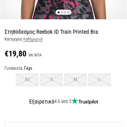
Εμφάνιση
όλων
των
άρθρων
Στηθόδεσμος Reebok ID Train Printed Bra
Κατηγορία:
Καθημερινά
€19,80
Με ΦΠΑ
Γυναικεία,
Γκρι
XS
S
M
L
Εξαιρετικό
4.6 από 5