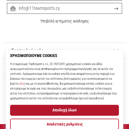
info@11teamsports.cy
Υποβολή αιτήματος ανάληψης
Σχετικά μ' εμάς
Εξυπηρέτηση πελατών
11teamsports.cy
Για πάνω από 16 χρόνια είμαστε οι συμπαίκτες σας, προσφέροντάς σας
τα καλύτερα και πιο σύγχρονα ποδοσφαιρικά προϊόντα.