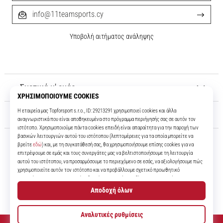
info@11teamsports.cy
Υποβολή αιτήματος ανάληψης
Σχετικά μ' εμάς
Εξυπηρέτηση πελατών
11teamsports.cy
Για πάνω από 16 χρόνια είμαστε οι συμπαίκτες σας, προσφέροντάς σας
τα καλύτερα και πιο σύγχρονα ποδοσφαιρικά προϊόντα.