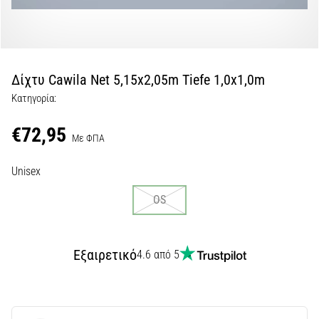
Εμφάνιση
όλων
των
άρθρων
Δίχτυ Cawila Net 5,15x2,05m Tiefe 1,0x1,0m
Κατηγορία:
€72,95
Με ΦΠΑ
Unisex
OS
Εξαιρετικό
4.6 από 5