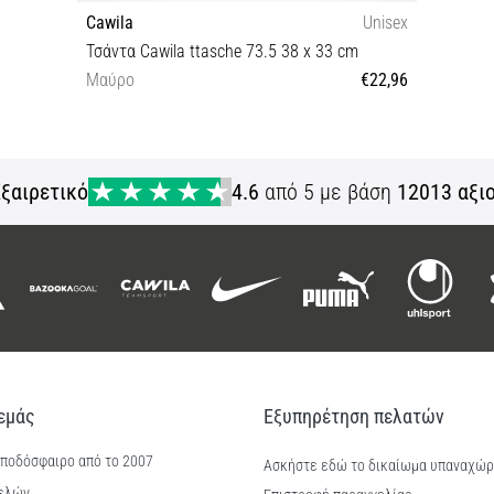
Cawila
Unisex
Τσάντα Cawila ttasche 73.5 38 x 33 cm
Μαύρο
€22,96
OS
ξαιρετικό
4.6
από 5 με βάση
12013 αξι
 εμάς
Εξυπηρέτηση πελατών
 ποδόσφαιρο από το 2007
Ασκήστε εδώ το δικαίωμα υπαναχώ
ελών