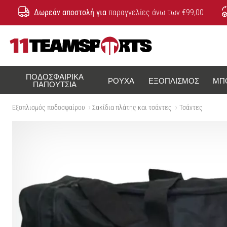
Δωρεάν αποστολή για
παραγγελίες άνω των €99,00
11teamsports.cy
ΠΟΔΟΣΦΑΙΡΙΚΆ
ΡΟΎΧΑ
ΕΞΟΠΛΙΣΜΌΣ
ΜΠ
ΠΑΠΟΎΤΣΙΑ
Εξοπλισμός ποδοσφαίρου
Σακίδια πλάτης και τσάντες
Τσάντες