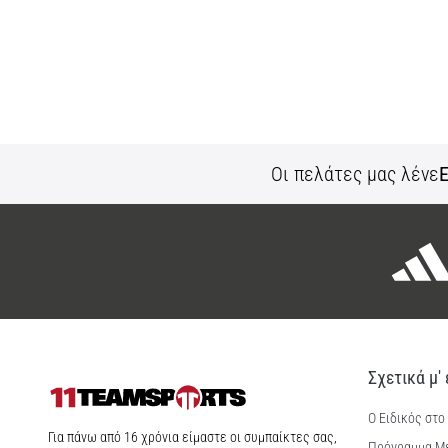
Οι πελάτες μας λένε
Ε
Σχετικά μ'
Ο Ειδικός στο
11teamsports.cy
Για πάνω από 16 χρόνια είμαστε οι συμπαίκτες σας,
Πρόγραμμα Μ