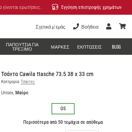
 γίνονται ερωτήσεις.
Εγγύηση επιστροφής χρημάτων
Σχετικά μ' εμάς
Βοήθεια
Χρήστης
καλάθ
ΠΑΠΟΎΤΣΙΑ ΓΙΑ
ΜΆΡΚΕΣ
ΕΚΠΤΏΣΕΙΣ
BLOG
ΤΡΈΞΙΜΟ
Τσάντα Cawila ttasche 73.5 38 x 33 cm
Κατηγορία:
Τσάντες
Unisex,
Μαύρο
OS
Περισσότερα από 50 τεμάχια σε απόθεμα