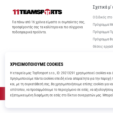
Σχετικά μ'
Ο Ειδικός στο
11teamsports.cy
Για πάνω από 16 χρόνια είμαστε οι συμπαίκτες σας,
Πρόγραμμα Μ
προσφέροντάς σας τα καλύτερα και πιο σύγχρονα
Πρόγραμμα Π
ποδοσφαιρικά προϊόντα.
Πρόγραμμα θυ
Θέσεις εργασ
Ρυθμίσεις coo
Όροι και Προ