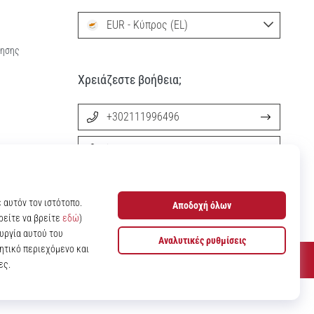
EUR - Κύπρος (EL)
ρησης
Χρειάζεστε βοήθεια;
+302111996496
info@11teamsports.cy