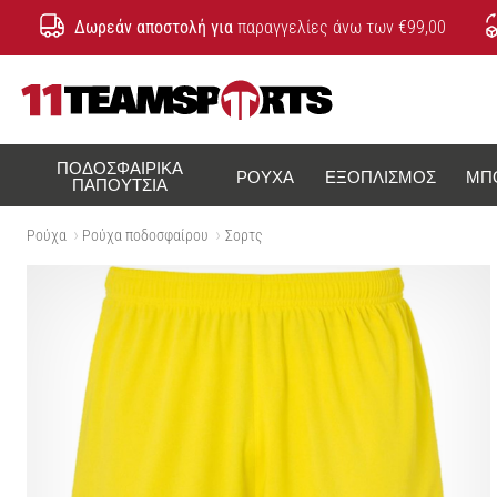
Δωρεάν αποστολή για
παραγγελίες άνω των €99,00
11teamsports.cy
ΠΟΔΟΣΦΑΙΡΙΚΆ
ΡΟΎΧΑ
ΕΞΟΠΛΙΣΜΌΣ
ΜΠ
ΠΑΠΟΎΤΣΙΑ
Ρούχα
Ρούχα ποδοσφαίρου
Σορτς