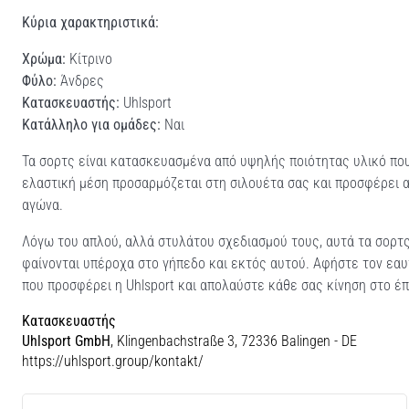
Κύρια χαρακτηριστικά:
Χρώμα:
Κίτρινο
Φύλο:
Άνδρες
Κατασκευαστής:
Uhlsport
Κατάλληλο για ομάδες:
Ναι
Τα σορτς είναι κατασκευασμένα από υψηλής ποιότητας υλικό που
ελαστική μέση προσαρμόζεται στη σιλουέτα σας και προσφέρει α
αγώνα.
Λόγω του απλού, αλλά στυλάτου σχεδιασμού τους, αυτά τα σορτς 
φαίνονται υπέροχα στο γήπεδο και εκτός αυτού. Αφήστε τον εαυτ
που προσφέρει η Uhlsport και απολαύστε κάθε σας κίνηση στο έ
Κατασκευαστής
Uhlsport GmbH
, Klingenbachstraße 3, 72336 Balingen - DE
https://uhlsport.group/kontakt/