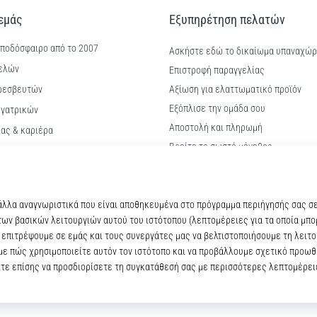
 εμάς
Εξυπηρέτηση πελατών
 ποδόσφαιρο από το 2007
Ασκήστε εδώ το δικαίωμα υπαναχώ
ελών
Επιστροφή παραγγελίας
ρεσβευτών
Αξίωση για ελαττωματικό προϊόν
Εξόπλισε την ομάδα σου
γατρικών
Αποστολή και πληρωμή
ίας & καριέρα
Βρείτε το σωστό μέγεθος
kie
Επικοινωνία
ϋποθέσεις
Συχνές ερωτήσεις
Πολιτική απορρήτου
© 2010 – 2026
11teamsports.cy