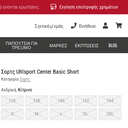
 γίνονται ερωτήσεις.
Εγγύηση επιστροφής χρημάτων
Σχετικά μ' εμάς
Βοήθεια
Χρήστης
καλάθ
ΠΑΠΟΎΤΣΙΑ ΓΙΑ
ΜΆΡΚΕΣ
ΕΚΠΤΏΣΕΙΣ
BLOG
ΤΡΈΞΙΜΟ
Σορτς Uhlsport Center Basic Short
Κατηγορία:
Σορτς
Ανδρικά,
Κίτρινο
116
128
140
152
164
S
M
L
XL
2XL