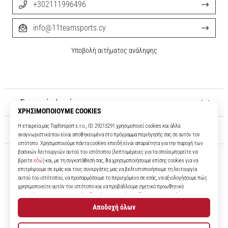
+302111996496
info@11teamsports.cy
Υποβολή αιτήματος ανάληψης
Σχετικά μ' εμάς
Εξυπηρέτηση πελατών
11teamsports.cy
Για πάνω από 16 χρόνια είμαστε οι συμπαίκτες σας, προσφέροντάς σας
τα καλύτερα και πιο σύγχρονα ποδοσφαιρικά προϊόντα.