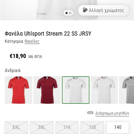
Αλλαγή χρώματος
Εμφάνιση
όλων
των
άρθρων
Φανέλα Uhlsport Stream 22 SS JRSY
Κατηγορία:
Φανέλες
€18,90
Με ΦΠΑ
Ανδρικά
Διάγραμμα μεγεθών
XXL
3XL
116
128
140