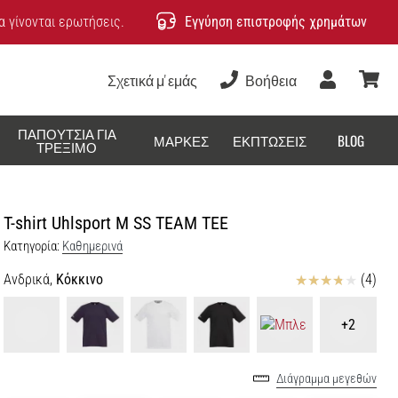
 γίνονται ερωτήσεις.
Εγγύηση επιστροφής χρημάτων
Σχετικά μ' εμάς
Βοήθεια
Χρήστης
καλάθ
ΠΑΠΟΎΤΣΙΑ ΓΙΑ
ΜΆΡΚΕΣ
ΕΚΠΤΏΣΕΙΣ
BLOG
ΤΡΈΞΙΜΟ
T-shirt Uhlsport M SS TEAM TEE
Κατηγορία:
Καθημερινά
Κριτικές
Ανδρικά,
Κόκκινο
(4)
+2
Διάγραμμα μεγεθών