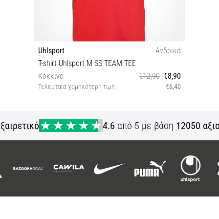
Uhlsport
Ανδρικά
T-shirt Uhlsport M SS TEAM TEE
Κόκκινο
€12,90
€8,90
Τελευταία χαμηλότερη τιμή
€6,40
S XL
ξαιρετικό
4.6
από 5 με βάση
12050 αξι