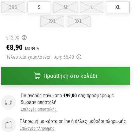
3XS
S
M
L
XL
2XL
3XL
€12,90
€8,90
Με ΦΠΑ
Τελευταία χαμηλότερη τιμή:
€6,40
Προσθήκη στο καλάθι
Για αγορές πάνω από
€99,00
σας προσφέρουμε
δωρεάν αποστολή
Επιλογές αποστολής
Πληρωμή με κάρτα online ή άλλες μέθοδοι πληρωμής
Επιλογές πληρωμής