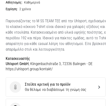
Αθλητισμός:
Καθημερινά
Εγγύηση:
2 χρόνια
Παρουσιάζοντας το M SS TEAM TEE από την Uhlsport, σχεδιασμένο
το κλασικό κόκκινο T-shirt είναι ιδανικό για χαλαρές εξόδους κ
κάθε ντουλάπα. Κατασκευασμένο από υλικά υψηλής ποιότητας, εξ
περιόδου 192 και πέρα. Ιδανικό για παίκτες ομάδας, αυτό το T-s
απαραίτητο για κάθε casual λάτρη του αθλητισμού. Είτε βρίσκε
απαράμιλλο στυλ και λειτουργικότητα.
Κατασκευαστής
Uhlsport GmbH
, Klingenbachstraße 3, 72336 Balingen - DE
https://uhlsport.group/kontakt/
Στείλτε κριτική για το προϊόν
Στείλτε κριτική για το προϊόν
Θα θέλαμε να διαβάσουμε τη γνώμη σας