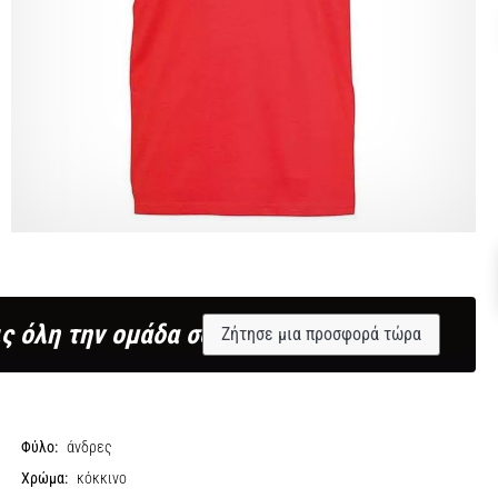
ς όλη την ομάδα σου;
Ζήτησε μια προσφορά τώρα
Φύλο:
άνδρες
Χρώμα:
κόκκινο