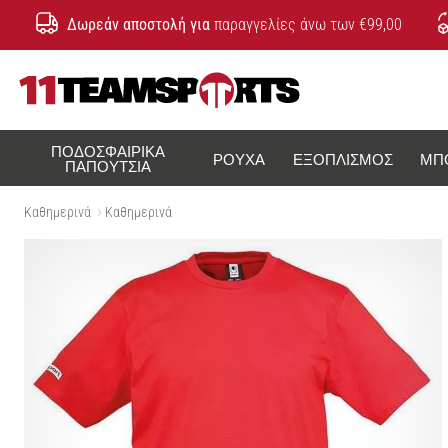
Δωρεάν αποστολή για
παραγγελίες άνω των €99,00
11teamsports.cy
ΠΟΔΟΣΦΑΙΡΙΚΆ
ΡΟΎΧΑ
ΕΞΟΠΛΙΣΜΌΣ
ΜΠ
ΠΑΠΟΎΤΣΙΑ
Καθημερινά
Καθημερινά