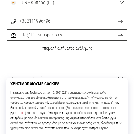
EUR - Κύπρος (EL)
+302111996496
info@11teamsports.cy
Υποβολή αιτήματος ανάληψης
Σχετικά μ' εμάς
Εξυπηρέτηση πελατών
11teamsports.cy
Για πάνω από 16 χρόνια είμαστε οι συμπαίκτες σας, προσφέροντάς σας