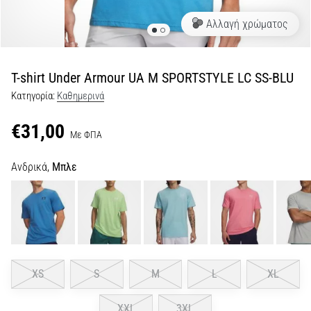
Αλλαγή χρώματος
Εμφάνιση
όλων
των
άρθρων
T-shirt Under Armour UA M SPORTSTYLE LC SS-BLU
Κατηγορία:
Καθημερινά
€31,00
Με ΦΠΑ
Ανδρικά,
Μπλε
XS
S
M
L
XL
XXL
3XL