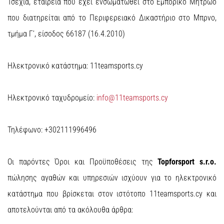
Τσεχία, εταιρεία που έχει ενσωματωθεί στο Εμπορικό Μητρώο
που διατηρείται από το Περιφερειακό Δικαστήριο στο Μπρνο,
Εμφάνιση
όλων
τμήμα Γ’, είσοδος 66187 (16.4.2010)
των
άρθρων
Ηλεκτρονικό κατάστημα: 11teamsports.cy
Ηλεκτρονικό ταχυδρομείο:
info@11teamsports.cy
Τηλέφωνο: +302111996496
Οι παρόντες Όροι και Προϋποθέσεις της
Topforsport s.r.o.
πώλησης αγαθών και υπηρεσιών ισχύουν για το ηλεκτρονικό
κατάστημα που βρίσκεται στον ιστότοπο 11teamsports.cy και
αποτελούνται από τα ακόλουθα άρθρα: