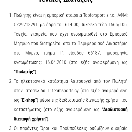
Πωλητής είναι η εμπορική εταιρεία Topforsport s.r.o., ΑΦΜ:
CZ29213291; με έδρα το , 614 00, Dukelská třída 1666/106,
Τσεχία, εταιρεία που έχει ενσωματωθεί στο Εμπορικό
Μητρώο που διατηρείται από το Περιφερειακό Δικαστήριο
στο Μπρνο, τμήμα Γ’, είσοδος 66187, ημερομηνία
ενσωμάτωσης: 16.04.2010 (στο εξής αναφερόμενη ως
“Πωλητής”
).
Το ηλεκτρονικό κατάστημα λειτουργεί από τον Πωλητή
στην ιστοσελίδα 11teamsports.cy (στο εξής αναφερόμενη
ως
"E-shop"
) μέσω της διαδικτυακής διεπαφής χρήστη του
καταστήματος (στο εξής αναφερόμενη ως
"Διαδικτυακή
διεπαφή χρήστη"
).
Οι παρόντες Όροι και Προϋποθέσεις ρυθμίζουν αμοιβαία