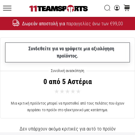
εξέλιξη
ενός
Αναζήτηση
καλάθι
συμβόλου
11teamsports.cy
ταχύτητας
Δωρεάν αποστολή για
παραγγελίες άνω των €99,00
Αναζήτηση
1. 11. 2021
•
Συνδεθείτε για να γράψετε μια αξιολόγηση
1 λεπτά ανάγνωσης
προϊόντος.
Τα
καλύτερα
ποδοσφαιρικά
0 από 5 Αστέρια
δώρα
Επιλέξτε
έγκαιρα
Μια κριτική προϊόντος μπορεί να προστεθεί από τους πελάτες που έχουν
τα
αγοράσει το προϊόν στο ηλεκτρονικό μας κατάστημα.
καλύτερα
ποδοσφαιρικά
δώρα
Δεν υπάρχουν ακόμα κριτικές για αυτό το προϊόν