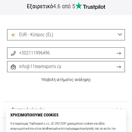
Εξαιρετικό
4.6 από 5
Εμφάνιση
όλων
των
άρθρων
EUR - Κύπρος (EL)
+302111996496
info@11teamsports.cy
Υποβολή αιτήματος ανάληψης
Σχετικά μ' εμάς
Εξυπηρέτηση πελατών