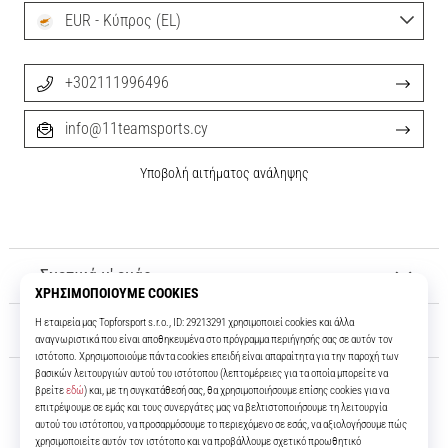
EUR - Κύπρος (EL)
+302111996496
info@11teamsports.cy
Υποβολή αιτήματος ανάληψης
Σχετικά μ' εμάς
Εξυπηρέτηση πελατών