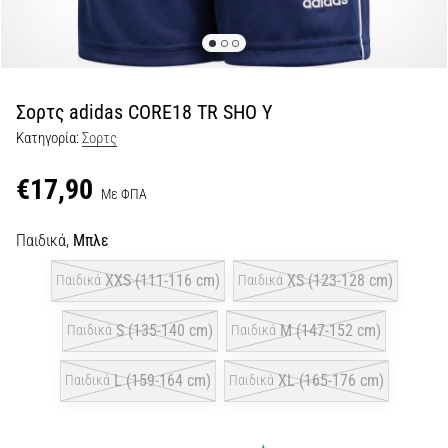
Εμφάνιση
όλων
των
άρθρων
Σορτς adidas CORE18 TR SHO Y
Κατηγορία:
Σορτς
€17,90
Με ΦΠΑ
Παιδικά,
Μπλε
XXS (111-116 cm)
XS (123-128 cm)
Παιδικά
Παιδικά
S (135-140 cm)
M (147-152 cm)
Παιδικά
Παιδικά
L (159-164 cm)
XL (165-176 cm)
Παιδικά
Παιδικά