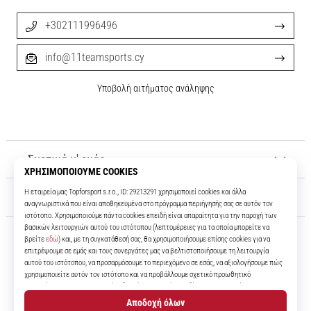
+302111996496
info@11teamsports.cy
Υποβολή αιτήματος ανάληψης
Σχετικά μ' εμάς
Εξυπηρέτηση πελατών
11teamsports.cy
Για πάνω από 16 χρόνια είμαστε οι συμπαίκτες σας, προσφέροντάς σας
τα καλύτερα και πιο σύγχρονα ποδοσφαιρικά προϊόντα.