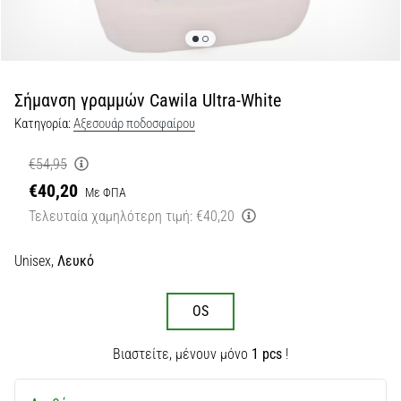
Εμφάνιση
όλων
των
άρθρων
Σήμανση γραμμών Cawila Ultra-White
Κατηγορία:
Αξεσουάρ ποδοσφαίρου
€54,95
€40,20
Με ΦΠΑ
Τελευταία χαμηλότερη τιμή:
€40,20
Unisex,
Λευκό
OS
Βιαστείτε, μένουν μόνο
1 pcs
!