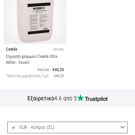
Cawila
Unisex
Σήμανση γραμμών Cawila Ultra-
White
- Λευκό
€54,95
€40,20
Τελευταία χαμηλότερη τιμή
€40,20
Εξαιρετικό
4.6 από 5
EUR - Κύπρος (EL)