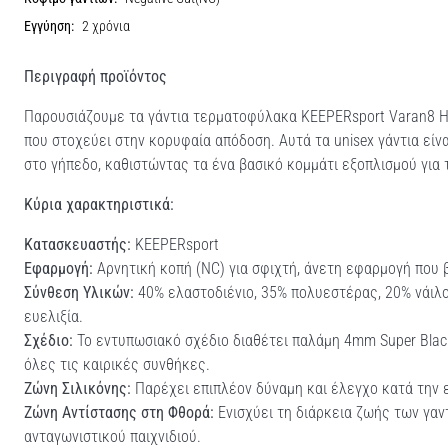
Εγγύηση:
2 χρόνια
Περιγραφή προϊόντος
Παρουσιάζουμε τα γάντια τερματοφύλακα KEEPERsport Varan8 H
που στοχεύει στην κορυφαία απόδοση. Αυτά τα unisex γάντια είνα
στο γήπεδο, καθιστώντας τα ένα βασικό κομμάτι εξοπλισμού για
Κύρια χαρακτηριστικά:
Κατασκευαστής:
KEEPERsport
Εφαρμογή:
Αρνητική κοπή (NC) για σφιχτή, άνετη εφαρμογή που β
Σύνθεση Υλικών:
40% ελαστοδιένιο, 35% πολυεστέρας, 20% νάιλο
ευελιξία.
Σχέδιο:
Το εντυπωσιακό σχέδιο διαθέτει παλάμη 4mm Super Bla
όλες τις καιρικές συνθήκες.
Ζώνη Σιλικόνης:
Παρέχει επιπλέον δύναμη και έλεγχο κατά την 
Ζώνη Αντίστασης στη Φθορά:
Ενισχύει τη διάρκεια ζωής των γαν
ανταγωνιστικού παιχνιδιού.