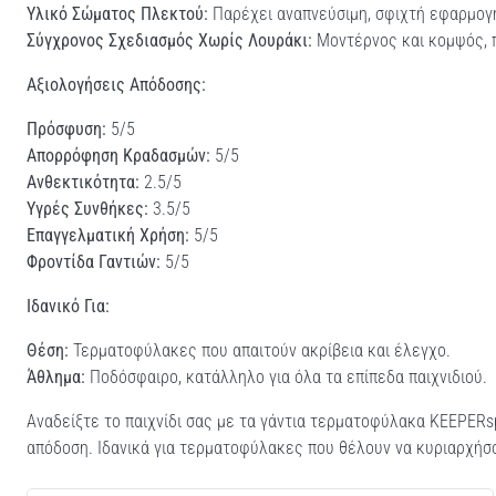
Υλικό Σώματος Πλεκτού:
Παρέχει αναπνεύσιμη, σφιχτή εφαρμογή
Σύγχρονος Σχεδιασμός Χωρίς Λουράκι:
Μοντέρνος και κομψός, π
Αξιολογήσεις Απόδοσης:
Πρόσφυση:
5/5
Απορρόφηση Κραδασμών:
5/5
Ανθεκτικότητα:
2.5/5
Υγρές Συνθήκες:
3.5/5
Επαγγελματική Χρήση:
5/5
Φροντίδα Γαντιών:
5/5
Ιδανικό Για:
Θέση:
Τερματοφύλακες που απαιτούν ακρίβεια και έλεγχο.
Άθλημα:
Ποδόσφαιρο, κατάλληλο για όλα τα επίπεδα παιχνιδιού.
Αναδείξτε το παιχνίδι σας με τα γάντια τερματοφύλακα KEEPERs
απόδοση. Ιδανικά για τερματοφύλακες που θέλουν να κυριαρχήσο