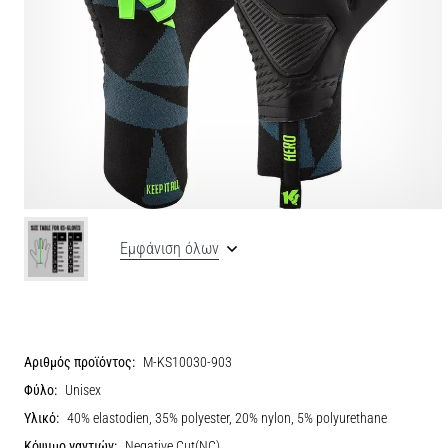
Εμφάνιση όλων
Αριθμός προϊόντος:
M-KS10030-903
Φύλο:
Unisex
Υλικό:
40% elastodien, 35% polyester, 20% nylon, 5% polyurethane
Κόψιμο γαντιών:
Negative Cut(NC)