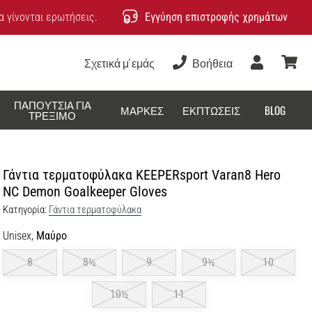
 γίνονται ερωτήσεις.
Εγγύηση επιστροφής χρημάτων
Σχετικά μ' εμάς
Βοήθεια
Χρήστης
καλάθ
ΠΑΠΟΎΤΣΙΑ ΓΙΑ
ΜΆΡΚΕΣ
ΕΚΠΤΏΣΕΙΣ
BLOG
ΤΡΈΞΙΜΟ
Γάντια τερματοφύλακα KEEPERsport Varan8 Hero
NC Demon Goalkeeper Gloves
Κατηγορία:
Γάντια τερματοφύλακα
Unisex,
Μαύρο
8
8½
9
9½
10
10½
11