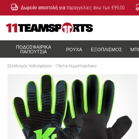
Δωρεάν αποστολή για
παραγγελίες άνω των €99,00
11teamsports.cy
ΠΟΔΟΣΦΑΙΡΙΚΆ
ΡΟΎΧΑ
ΕΞΟΠΛΙΣΜΌΣ
ΜΠ
ΠΑΠΟΎΤΣΙΑ
Εξοπλισμός ποδοσφαίρου
Γάντια τερματοφύλακα