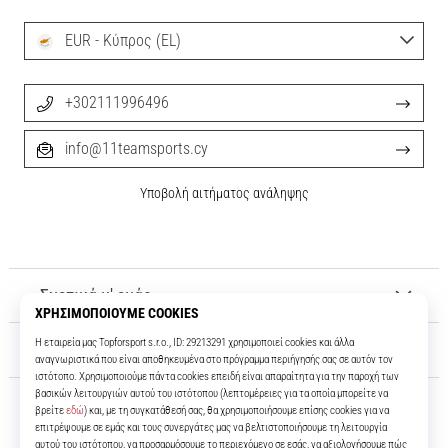
EUR - Κύπρος (EL)
+302111996496
info@11teamsports.cy
Υποβολή αιτήματος ανάληψης
Σχετικά μ' εμάς
Εξυπηρέτηση πελατών