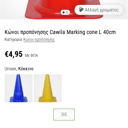
Αλλαγή χρώματος
Εμφάνιση
όλων
των
άρθρων
Κώνοι προπόνησης Cawila Marking cone L 40cm
Κατηγορία:
Κώνοι προπόνησης
€4,95
Με ΦΠΑ
Unisex,
Κόκκινο
OS