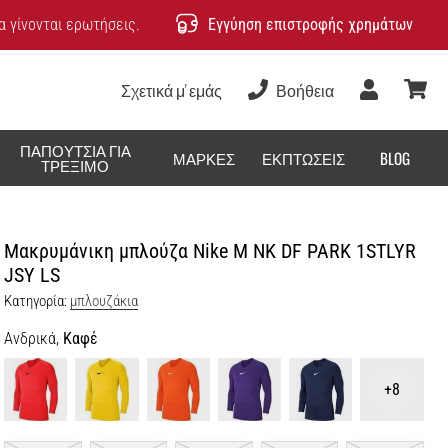
 γίνονται ερωτήσεις.
Εγγύηση επιστροφής χρημάτων
Σχετικά μ' εμάς
Βοήθεια
Χρήστης
καλάθ
ΠΑΠΟΎΤΣΙΑ ΓΙΑ
ΜΆΡΚΕΣ
ΕΚΠΤΏΣΕΙΣ
BLOG
ΤΡΈΞΙΜΟ
Μακρυμάνικη μπλούζα Nike M NK DF PARK 1STLYR
JSY LS
Κατηγορία:
μπλουζάκια
Ανδρικά,
Καφέ
+8