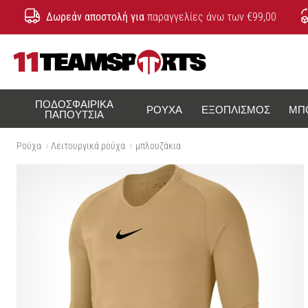
Δωρεάν αποστολή για
παραγγελίες άνω των €99,00
11teamsports.cy
ΠΟΔΟΣΦΑΙΡΙΚΆ
ΡΟΎΧΑ
ΕΞΟΠΛΙΣΜΌΣ
ΜΠ
ΠΑΠΟΎΤΣΙΑ
Ρούχα
Λειτουργικά ρούχα
μπλουζάκια