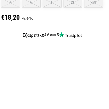
S
M
L
XL
XXL
€18,20
Με ΦΠΑ
Εξαιρετικό
4.6 από 5