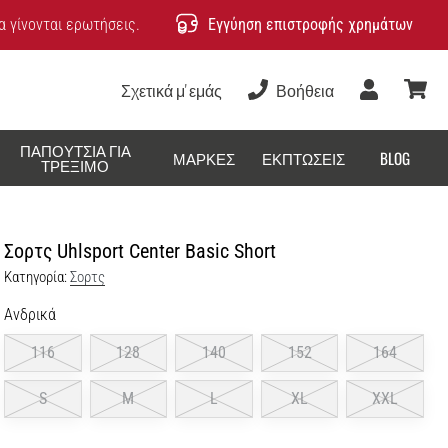
 γίνονται ερωτήσεις.
Εγγύηση επιστροφής χρημάτων
Σχετικά μ' εμάς
Βοήθεια
Χρήστης
καλάθ
ΠΑΠΟΎΤΣΙΑ ΓΙΑ
ΜΆΡΚΕΣ
ΕΚΠΤΏΣΕΙΣ
BLOG
ΤΡΈΞΙΜΟ
Σορτς Uhlsport Center Basic Short
Κατηγορία:
Σορτς
Ανδρικά
116
128
140
152
164
S
M
L
XL
XXL