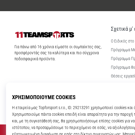
Σχετικά μ'
Ο Ειδικός στο
11teamsports.cy
Για πάνω από 16 χρόνια είμαστε οι συμπαίκτες σας,
Πρόγραμμα Μ
προσφέροντάς σας τα καλύτερα και πιο σύγχρονα
Πρόγραμμα Π
ποδοσφαιρικά προϊόντα.
Πρόγραμμα θυ
Θέσεις εργασ
Ρυθμίσεις coo
Όροι και Προ