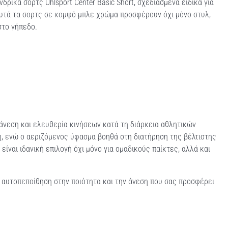
ρικά σορτς Uhlsport Center Basic Short, σχεδιασμένα ειδικά για
Αυτά τα σορτς σε κομψό μπλε χρώμα προσφέρουν όχι μόνο στυλ,
στο γήπεδο.
άνεση και ελευθερία κινήσεων κατά τη διάρκεια αθλητικών
, ενώ ο αεριζόμενος ύφασμα βοηθά στη διατήρηση της βέλτιστης
ίναι ιδανική επιλογή όχι μόνο για ομαδικούς παίκτες, αλλά και
με αυτοπεποίθηση στην ποιότητα και την άνεση που σας προσφέρει