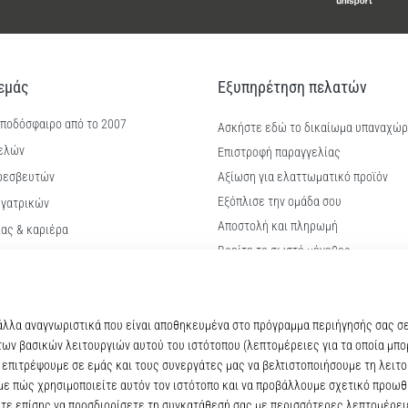
 εμάς
Εξυπηρέτηση πελατών
 ποδόσφαιρο από το 2007
Ασκήστε εδώ το δικαίωμα υπαναχώ
ελών
Επιστροφή παραγγελίας
ρεσβευτών
Αξίωση για ελαττωματικό προϊόν
Εξόπλισε την ομάδα σου
γατρικών
Αποστολή και πληρωμή
ίας & καριέρα
Βρείτε το σωστό μέγεθος
kie
Επικοινωνία
ϋποθέσεις
Συχνές ερωτήσεις
Πολιτική απορρήτου
© 2010 – 2026
11teamsports.cy