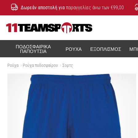
Δωρεάν αποστολή για
παραγγελίες άνω των €99,00
11teamsports.cy
ΠΟΔΟΣΦΑΙΡΙΚΆ
ΡΟΎΧΑ
ΕΞΟΠΛΙΣΜΌΣ
ΜΠ
ΠΑΠΟΎΤΣΙΑ
Ρούχα
Ρούχα ποδοσφαίρου
Σορτς