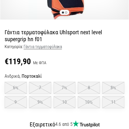
Εμφάνιση
όλων
των
άρθρων
Γάντια τερματοφύλακα Uhlsport next level
supergrip hn f01
Κατηγορία:
Γάντια τερματοφύλακα
€119,90
Με ΦΠΑ
Ανδρικά,
Πορτοκαλί
6½
7
7½
8
8½
9
9½
10
10½
11
Εξαιρετικό
4.6 από 5