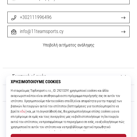
+302111996496
info@11teamsports.cy
Υποβολή αιτήματος ανάληψης
Σχετικά μ' εμάς
Εξυπηρέτηση πελατών
11teamsports.cy
Για πάνω από 16 χρόνια είμαστε οι συμπαίκτες σας, προσφέροντάς σας
τα καλύτερα και πιο σύγχρονα ποδοσφαιρικά προϊόντα.