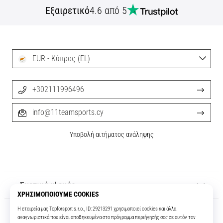
Εξαιρετικό
4.6 από 5
Εμφάνιση
όλων
των
άρθρων
EUR - Κύπρος (EL)
+302111996496
info@11teamsports.cy
Υποβολή αιτήματος ανάληψης
Σχετικά μ' εμάς
Εξυπηρέτηση πελατών