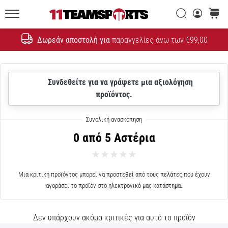
εξέλιξη
ενός
Αναζήτηση
καλάθι
συμβόλου
11teamsports.cy
ταχύτητας
Δωρεάν αποστολή για
παραγγελίες άνω των €99,00
Αναζήτηση
1. 11. 2021
•
Συνδεθείτε για να γράψετε μια αξιολόγηση
1 λεπτά ανάγνωσης
προϊόντος.
Τα
καλύτερα
ποδοσφαιρικά
0 από 5 Αστέρια
δώρα
Επιλέξτε
έγκαιρα
Μια κριτική προϊόντος μπορεί να προστεθεί από τους πελάτες που έχουν
τα
αγοράσει το προϊόν στο ηλεκτρονικό μας κατάστημα.
καλύτερα
ποδοσφαιρικά
δώρα
Δεν υπάρχουν ακόμα κριτικές για αυτό το προϊόν