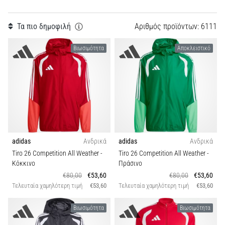
Μέγεθος
Εμφάνιση
Τα πιο δημοφιλή
Αριθµός προϊόντων: 6111
όλων
Teamsales
των
Βιωσιμότητα
Αποκλειστικό
άρθρων
Σύλλογοι
Συλλογή
Είδος προπόνησης
adidas
Ανδρικά
adidas
Ανδρικά
Εφαρμογή
Tiro 26 Competition All Weather
-
Tiro 26 Competition All Weather
-
Κόκκινο
Πράσινο
€80,00
€53,60
€80,00
€53,60
Λειτουργία
Τελευταία χαμηλότερη τιμή
€53,60
Τελευταία χαμηλότερη τιμή
€53,60
Θέση
Βιωσιμότητα
Βιωσιμότητα