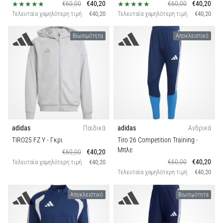
€60,00
€40,20
€60,00
€40,20
Τελευταία χαμηλότερη τιμή
€40,20
Τελευταία χαμηλότερη τιμή
€40,20
Βιωσιμότητα
Αποκλειστικό
adidas
Παιδικά
adidas
Ανδρικά
TIRO25 FZ Y
- Γκρι
Tiro 26 Competition Training
-
Μπλε
€60,00
€40,20
€60,00
€40,20
Τελευταία χαμηλότερη τιμή
€40,20
Τελευταία χαμηλότερη τιμή
€40,20
Αποκλειστικό
Βιωσιμότητα