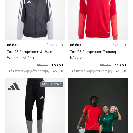
Εποχή
Αθλητισμός
adidas
Γυναικεία
adidas
Ανδρικά
Tiro 26 Competition All Weather
Tiro 26 Competition Training
-
Women
- Μαύρο
Κόκκινο
€80,00
€53,60
€65,00
€43,60
Τελευταία χαμηλότερη τιμή
€53,60
Τελευταία χαμηλότερη τιμή
€43,60
Αποκλειστικό