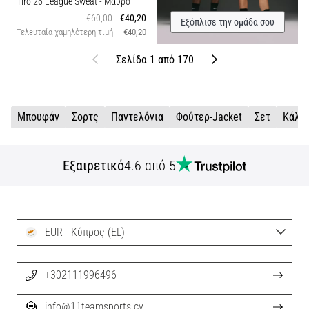
Tiro 26 League Sweat
- Μαύρο
€60,00
€40,20
Εξόπλισε την ομάδα σου
Τελευταία χαμηλότερη τιμή
€40,20
Προηγούμενο
Επόμενο
Σελίδα 1 από 170
Μπουφάν
Σορτς
Παντελόνια
Φούτερ-Jacket
Σετ
Κάλτ
Εξαιρετικό
4.6 από 5
EUR - Κύπρος (EL)
+302111996496
info@11teamsports.cy