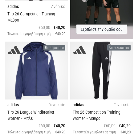
adidas
Ανδρικά
Tiro 26 Competition Training
-
Μαύρο
€60,00
€40,20
Εξόπλισε την ομάδα σου
Τελευταία χαμηλότερη τιμή
€40,20
Βιωσιμότητα
Αποκλειστικό
adidas
Γυναικεία
adidas
Γυναικεία
Tiro 26 League Windbreaker
Tiro 26 Competition Training
Women
- Μπλε
Women
- Μαύρο
€60,00
€40,20
€60,00
€40,20
Τελευταία χαμηλότερη τιμή
€40,20
Τελευταία χαμηλότερη τιμή
€40,20