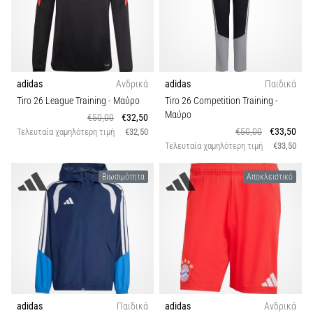
adidas
Ανδρικά
adidas
Παιδικά
Tiro 26 League Training
- Μαύρο
Tiro 26 Competition Training
-
Μαύρο
€50,00
€32,50
€50,00
€33,50
Τελευταία χαμηλότερη τιμή
€32,50
Τελευταία χαμηλότερη τιμή
€33,50
Βιωσιμότητα
Αποκλειστικό
adidas
Παιδικά
adidas
Ανδρικά