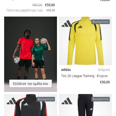
€80,00
€53,60
Τελευταία χαμηλότερη τιμή
€53,60
Βιωσιμότητα
adidas
Ανδρικά
Tiro 26 League Training
- Κίτρινο
€50,00
Εξόπλισε την ομάδα σου
Βιωσιμότητα
Βιωσιμότητα