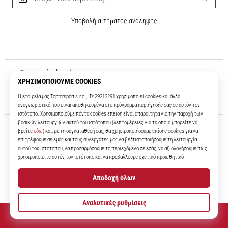
Υποβολή αιτήματος ανάληψης
Σχετικά μ' εμάς
Εξυπηρέτηση πελατών
11teamsports.cy
Για πάνω από 16 χρόνια είμαστε οι συμπαίκτες σας, προσφέροντάς σας
τα καλύτερα και πιο σύγχρονα ποδοσφαιρικά προϊόντα.
© 2010 – 2026
11teamsports.cy