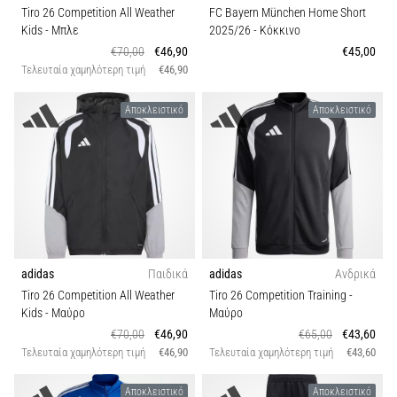
Tiro 26 Competition All Weather
FC Bayern München Home Short
Kids
- Μπλε
2025/26
- Κόκκινο
€70,00
€46,90
€45,00
Τελευταία χαμηλότερη τιμή
€46,90
Αποκλειστικό
Αποκλειστικό
adidas
Παιδικά
adidas
Ανδρικά
Tiro 26 Competition All Weather
Tiro 26 Competition Training
-
Kids
- Μαύρο
Μαύρο
€70,00
€46,90
€65,00
€43,60
Τελευταία χαμηλότερη τιμή
€46,90
Τελευταία χαμηλότερη τιμή
€43,60
Αποκλειστικό
Αποκλειστικό