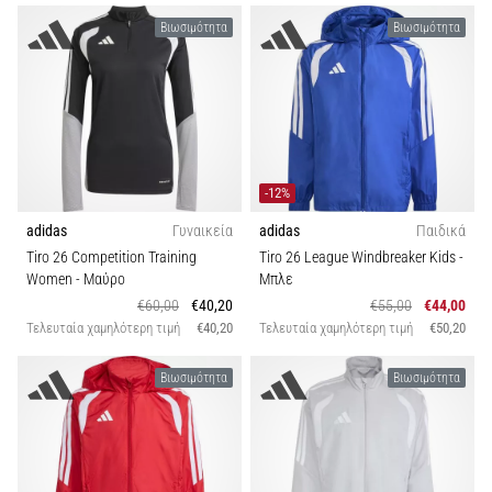
Βιωσιμότητα
Βιωσιμότητα
-12%
adidas
Γυναικεία
adidas
Παιδικά
Tiro 26 Competition Training
Tiro 26 League Windbreaker Kids
-
Women
- Μαύρο
Μπλε
€60,00
€40,20
€55,00
€44,00
Τελευταία χαμηλότερη τιμή
€40,20
Τελευταία χαμηλότερη τιμή
€50,20
Βιωσιμότητα
Βιωσιμότητα