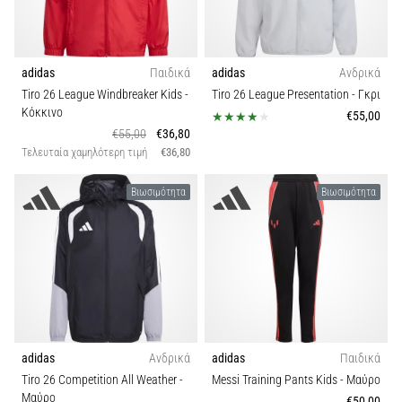
adidas
Παιδικά
adidas
Ανδρικά
Tiro 26 League Windbreaker Kids
-
Tiro 26 League Presentation
- Γκρι
Κόκκινο
€55,00
€55,00
€36,80
Τελευταία χαμηλότερη τιμή
€36,80
Βιωσιμότητα
Βιωσιμότητα
adidas
Ανδρικά
adidas
Παιδικά
Tiro 26 Competition All Weather
-
Messi Training Pants Kids
- Μαύρο
Μαύρο
€50,00