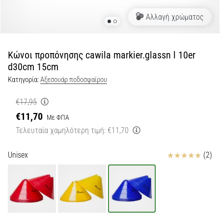
Αλλαγή χρώματος
Εμφάνιση
όλων
των
άρθρων
Κώνοι προπόνησης cawila markier.glassn l 10er
d30cm 15cm
Κατηγορία:
Αξεσουάρ ποδοσφαίρου
€17,95
€11,70
Με ΦΠΑ
Τελευταία χαμηλότερη τιμή:
€11,70
Κριτικές
Unisex
(2)