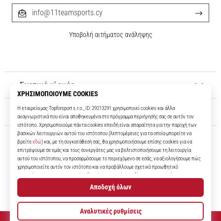
info@11teamsports.cy
Υποβολή αιτήματος ανάληψης
Σχετικά μ' εμάς
Εξυπηρέτηση πελατών
11teamsports.cy
Για πάνω από 16 χρόνια είμαστε οι συμπαίκτες σας, προσφέροντάς σας
τα καλύτερα και πιο σύγχρονα ποδοσφαιρικά προϊόντα.