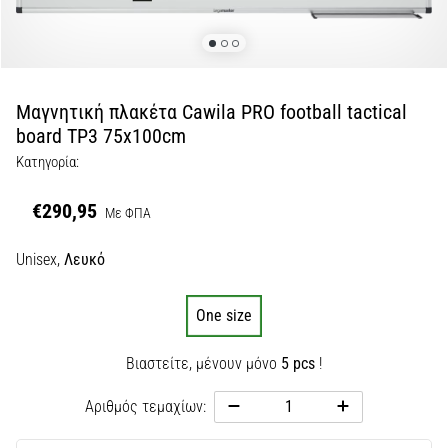
Εμφάνιση
όλων
των
άρθρων
Μαγνητική πλακέτα Cawila PRO football tactical
board TP3 75x100cm
Κατηγορία:
€290,95
Με ΦΠΑ
Unisex,
Λευκό
One size
Βιαστείτε, μένουν μόνο
5 pcs
!
Αριθμός τεμαχίων: