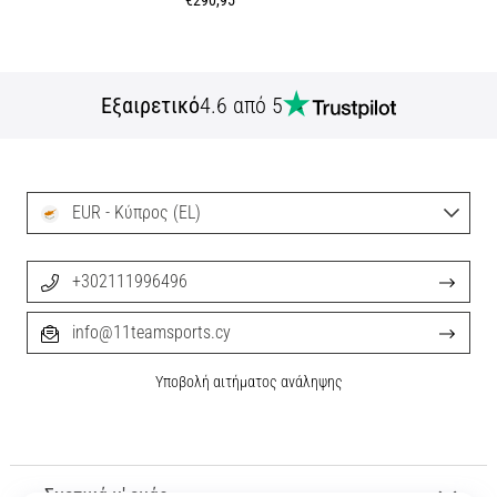
€290,95
Εξαιρετικό
4.6 από 5
EUR - Κύπρος (EL)
+302111996496
info@11teamsports.cy
Υποβολή αιτήματος ανάληψης
Σχετικά μ' εμάς