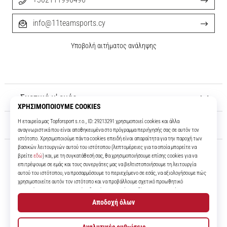
info@11teamsports.cy
Υποβολή αιτήματος ανάληψης
Σχετικά μ' εμάς
Εξυπηρέτηση πελατών
11teamsports.cy
Για πάνω από 16 χρόνια είμαστε οι συμπαίκτες σας, προσφέροντάς σας
τα καλύτερα και πιο σύγχρονα ποδοσφαιρικά προϊόντα.