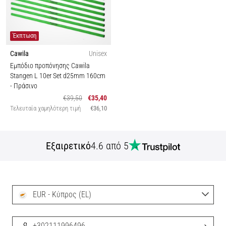
Έκπτωση
Cawila
Unisex
Εμπόδιο προπόνησης Cawila
Stangen L 10er Set d25mm 160cm
- Πράσινο
€39,50
€35,40
Τελευταία χαμηλότερη τιμή
€36,10
Εξαιρετικό
4.6 από 5
EUR - Κύπρος (EL)
+302111996496