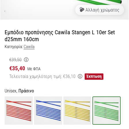
Αλλαγή χρώματος
Εμφάνιση
όλων
των
άρθρων
Εμπόδιο προπόνησης Cawila Stangen L 10er Set
d25mm 160cm
Κατηγορία:
Cawila
€39,50
€35,40
Με ΦΠΑ
Τελευταία χαμηλότερη τιμή:
€36,10
Έκπτωση
Unisex,
Πράσινο