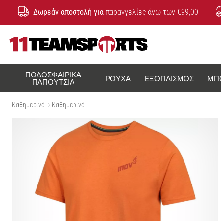
Δωρεάν αποστολή για
παραγγελίες άνω των €99,00
11teamsports.cy
ΠΟΔΟΣΦΑΙΡΙΚΆ
ΡΟΎΧΑ
ΕΞΟΠΛΙΣΜΌΣ
ΜΠ
ΠΑΠΟΎΤΣΙΑ
Καθημερινά
Καθημερινά