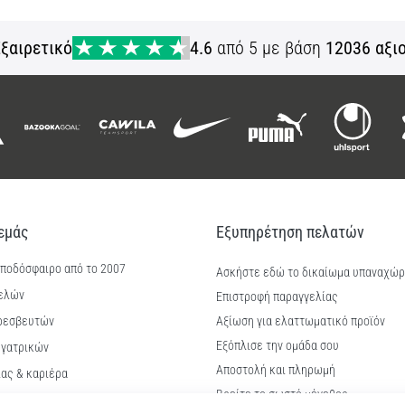
M
ξαιρετικό
4.6
από 5 με βάση
12036 αξι
 εμάς
Εξυπηρέτηση πελατών
 ποδόσφαιρο από το 2007
Ασκήστε εδώ το δικαίωμα υπαναχώ
ελών
Επιστροφή παραγγελίας
ρεσβευτών
Αξίωση για ελαττωματικό προϊόν
Εξόπλισε την ομάδα σου
γατρικών
Αποστολή και πληρωμή
ίας & καριέρα
Βρείτε το σωστό μέγεθος
kie