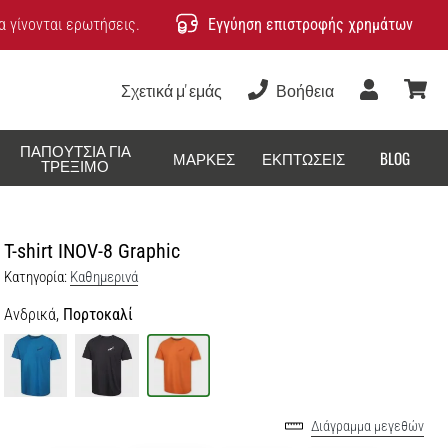
 γίνονται ερωτήσεις.
Εγγύηση επιστροφής χρημάτων
Σχετικά μ' εμάς
Βοήθεια
Χρήστης
καλάθ
ΠΑΠΟΎΤΣΙΑ ΓΙΑ
ΜΆΡΚΕΣ
ΕΚΠΤΏΣΕΙΣ
BLOG
ΤΡΈΞΙΜΟ
T-shirt INOV-8 Graphic
Κατηγορία:
Καθημερινά
Ανδρικά,
Πορτοκαλί
Διάγραμμα μεγεθών