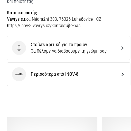
και ποιότητας.
Κατασκευαστής
Vavrys s.r.o.
, Nádražní 303, 76326 Luhačovice - CZ
https://inov-8.vavrys.cz/kontaktujte-nas
Στείλτε κριτική για το προϊόν
Στείλτε κριτική για το προϊόν
Θα θέλαμε να διαβάσουμε τη γνώμη σας
Περισσότερα από INOV-8
INOV-8