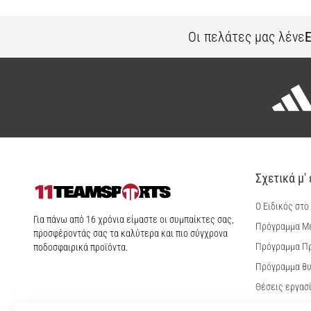
Οι πελάτες μας λένε
Ε
Σχετικά μ'
Ο Ειδικός στο
11teamsports.cy
Για πάνω από 16 χρόνια είμαστε οι συμπαίκτες σας,
Πρόγραμμα Μ
προσφέροντάς σας τα καλύτερα και πιο σύγχρονα
Πρόγραμμα Π
ποδοσφαιρικά προϊόντα.
Πρόγραμμα θυ
Θέσεις εργασ
Ρυθμίσεις coo