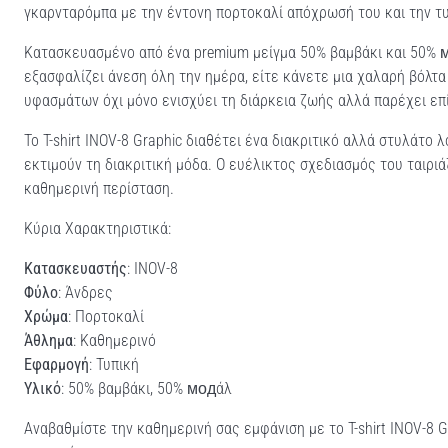
γκαρνταρόμπα με την έντονη πορτοκαλί απόχρωσή του και την τ
Κατασκευασμένο από ένα premium μείγμα 50% βαμβάκι και 50% м
εξασφαλίζει άνεση όλη την ημέρα, είτε κάνετε μια χαλαρή βόλτα
υφασμάτων όχι μόνο ενισχύει τη διάρκεια ζωής αλλά παρέχει επ
Το T-shirt INOV-8 Graphic διαθέτει ένα διακριτικό αλλά στυλάτο 
εκτιμούν τη διακριτική μόδα. Ο ευέλικτος σχεδιασμός του ταιριά
καθημερινή περίσταση.
Κύρια Χαρακτηριστικά:
Κατασκευαστής
: INOV-8
Φύλο
: Άνδρες
Χρώμα
: Πορτοκαλί
Άθλημα
: Καθημερινό
Εφαρμογή
: Τυπική
Υλικό
: 50% βαμβάκι, 50% модάλ
Αναβαθμίστε την καθημερινή σας εμφάνιση με το T-shirt INOV-8 