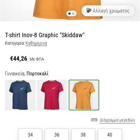
Αλλαγή χρώματος
Εμφάνιση
όλων
των
άρθρων
T-shirt Inov-8 Graphic "Skiddaw"
Κατηγορία:
Καθημερινά
€44,26
Με ΦΠΑ
Γυναικεία,
Πορτοκαλί
Διάγραμμα μεγεθών
34
36
38
40