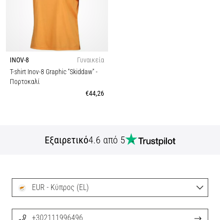
INOV-8
Γυναικεία
T-shirt Inov-8 Graphic "Skiddaw"
-
Πορτοκαλί
€44,26
Εξαιρετικό
4.6 από 5
EUR - Κύπρος (EL)
+302111996496