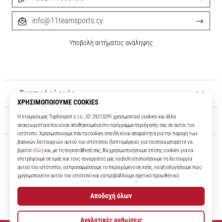
info@11teamsports.cy
Υποβολή αιτήματος ανάληψης
Σχετικά μ' εμάς
Εξυπηρέτηση πελατών
11teamsports.cy
Για πάνω από 16 χρόνια είμαστε οι συμπαίκτες σας, προσφέροντάς σας
τα καλύτερα και πιο σύγχρονα ποδοσφαιρικά προϊόντα.