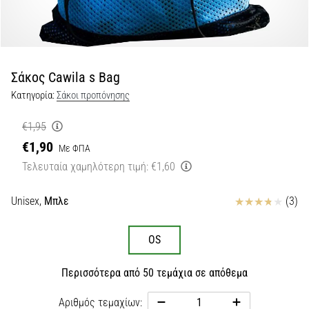
Εμφάνιση
όλων
των
άρθρων
Σάκος Cawila s Bag
Κατηγορία:
Σάκοι προπόνησης
€1,95
€1,90
Με ΦΠΑ
Τελευταία χαμηλότερη τιμή:
€1,60
Κριτικές
Unisex,
Μπλε
(3)
OS
Περισσότερα από 50 τεμάχια σε απόθεμα
Αριθμός τεμαχίων: