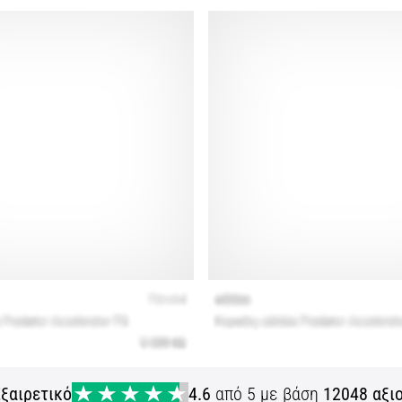
ξαιρετικό
4.6
από 5 με βάση
12048 αξι