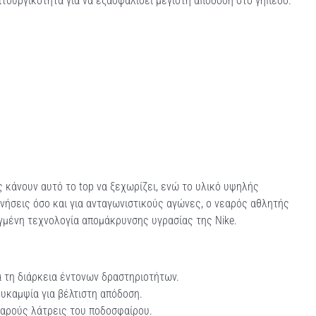
λειτουργικότητα για να εξασφαλίσει μέγιστη απόδοση στο γήπεδο.
κάνουν αυτό το top να ξεχωρίζει, ενώ το υλικό υψηλής
ονήσεις όσο και για ανταγωνιστικούς αγώνες, ο νεαρός αθλητής
γμένη τεχνολογία απομάκρυνσης υγρασίας της Nike.
 τη διάρκεια έντονων δραστηριοτήτων.
ευκαμψία για βέλτιστη απόδοση.
εαρούς λάτρεις του ποδοσφαίρου.