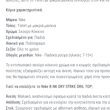
αθλητές, αυτό το T-shirt με μακριά μανίκια συνδυάζει στυλ και 
Κύρια χαρακτηριστικά:
Μάρκα:
Nike
Τύπος:
T-shirt με μακριά μανίκια
Χρώμα:
Σκούρο Κόκκινο
Σχεδιασμένο για:
Παιδιά
Ιδανικό για:
Ποδόσφαιρο
Σεζόν:
Όλο το χρόνο
Οδηγός μεγεθών:
Nike - Παιδικά ρούχα (ηλικίες 7-15+)
Το εντυπωσιακό σκούρο κόκκινο χρώμα και ο κομψός σχεδιασμός 
ποιότητας εξασφαλίζει αντοχή και άνεση. Ιδανικό τόσο για προπ
σας θα παραμείνει στεγνός και συγκεντρωμένος χάρη στην προη
Γιατί να επιλέξετε το Nike B NK DRY STRKE DRIL TOP;
Άνεση:
Μαλακό, αναπνεύσιμο ύφασμα κρατά τα παιδιά άνετα κατά
Απόδοση:
Σχεδιασμένο για να ενισχύει την κινητικότητα και την 
Στυλ:
Σύγχρονος σχεδιασμός με αθλητική αίσθηση, ιδανικό για ν