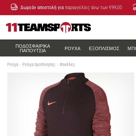
Δωρεάν αποστολή για
παραγγελίες άνω των €99,00
11teamsports.cy
ΠΟΔΟΣΦΑΙΡΙΚΆ
ΡΟΎΧΑ
ΕΞΟΠΛΙΣΜΌΣ
ΜΠ
ΠΑΠΟΎΤΣΙΑ
Ρούχα
Ρούχα προπόνησης
Φανέλες