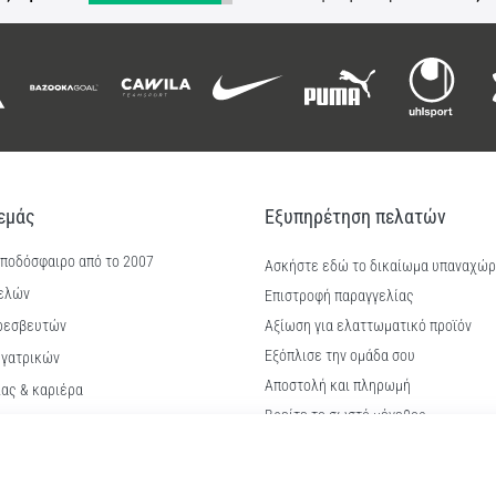
 εμάς
Εξυπηρέτηση πελατών
 ποδόσφαιρο από το 2007
Ασκήστε εδώ το δικαίωμα υπαναχώ
ελών
Επιστροφή παραγγελίας
ρεσβευτών
Αξίωση για ελαττωματικό προϊόν
Εξόπλισε την ομάδα σου
γατρικών
Αποστολή και πληρωμή
ίας & καριέρα
Βρείτε το σωστό μέγεθος
kie
Επικοινωνία
ϋποθέσεις
Συχνές ερωτήσεις