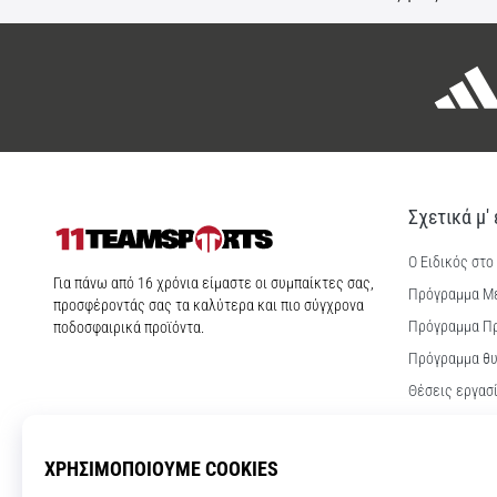
Σχετικά μ'
Ο Ειδικός στο
11teamsports.cy
Για πάνω από 16 χρόνια είμαστε οι συμπαίκτες σας,
Πρόγραμμα Μ
προσφέροντάς σας τα καλύτερα και πιο σύγχρονα
Πρόγραμμα Π
ποδοσφαιρικά προϊόντα.
Πρόγραμμα θυ
Θέσεις εργασ
Ρυθμίσεις coo
Όροι και Προ