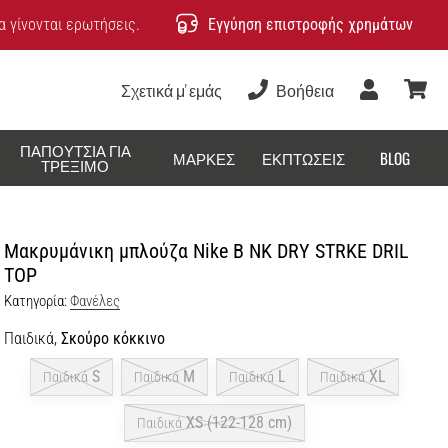
 γίνονται ερωτήσεις.
Εγγύηση επιστροφής χρημάτων
Σχετικά μ' εμάς
Βοήθεια
Χρήστης
καλάθ
ΠΑΠΟΎΤΣΙΑ ΓΙΑ
ΜΆΡΚΕΣ
ΕΚΠΤΏΣΕΙΣ
BLOG
ΤΡΈΞΙΜΟ
Μακρυμάνικη μπλούζα Nike B NK DRY STRKE DRIL
TOP
Κατηγορία:
Φανέλες
Παιδικά,
Σκούρο κόκκινο
S
M
L
XL
Παιδικά
Παιδικά
Παιδικά
Παιδικά
XS (122-128 cm)
Παιδικά