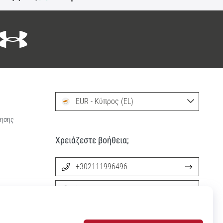
EUR - Κύπρος (EL)
ρησης
Χρειάζεστε βοήθεια;
+302111996496
info@11teamsports.cy