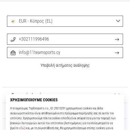
EUR - Κύπρος (EL)
+302111996496
info@11teamsports.cy
Υποβολή αιτήματος ανάληψης
Σχετικά μ' εμάς
Εξυπηρέτηση πελατών