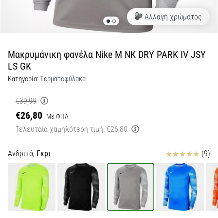
Αλλαγή χρώματος
Εμφάνιση
όλων
των
άρθρων
Μακρυμάνικη φανέλα Nike M NK DRY PARK IV JSY
LS GK
Κατηγορία:
Tερματοφύλακα
€39,99
€26,80
Με ΦΠΑ
Τελευταία χαμηλότερη τιμή:
€26,80
Κριτικές
Ανδρικά,
Γκρι
(9)