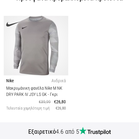
Nike
Ανδρικά
Μακρυμάνικη φανέλα Nike M NK
DRY PARK IV JSY LS GK
- Γκρι
€39,99
€26,80
Τελευταία χαμηλότερη τιμή
€26,80
Εξαιρετικό
4.6 από 5