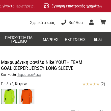
 γίνονται ερωτήσεις.
Εγγύηση επιστροφής χρημάτων
Σχετικά μ' εμάς
Βοήθεια
Χρήστης
καλάθ
ΠΑΠΟΎΤΣΙΑ ΓΙΑ
ΜΆΡΚΕΣ
ΕΚΠΤΏΣΕΙΣ
BLOG
ΤΡΈΞΙΜΟ
Μακρυμάνικη φανέλα Nike YOUTH TEAM
GOALKEEPER JERSEY LONG SLEEVE
Κατηγορία:
Tερματοφύλακα
Κριτικές
Παιδικά,
Κίτρινο
(2)