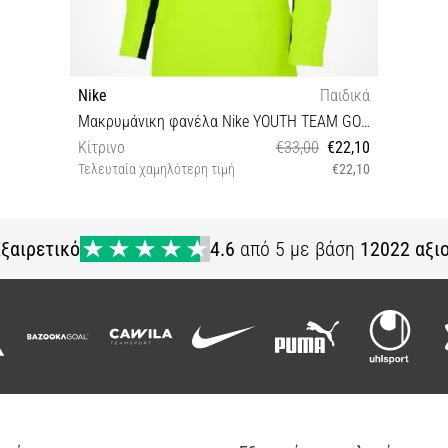
Nike
Παιδικά
Μακρυμάνικη φανέλα Nike YOUTH TEAM GOALKEEPER JERSEY LONG SLEEVE
Κίτρινο
€33,00
€22,10
Τελευταία χαμηλότερη τιμή
€22,10
XS
ξαιρετικό
4.6
από 5 με βάση
12022 αξι