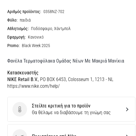
Αριθμός προϊόντος:
0358NZ-702
Φύλο:
παιδιά
Αθλητισμός:
Ποδόσφαιρο, Χάντμπολ
Εφαρμογή:
Κανονικό
Promo:
Black Week 2025
Φανέλα Τερματοφύλακα Ομάδας Νέων Με Μακριά Μανίκια
Κατασκευαστής
NIKE Retail B.V.
, PO BOX 6453, Colosseum 1, 1213 - NL
https://www.nike.com/help/
Στείλτε κριτική για το προϊόν
Στείλτε κριτική για το προϊόν
Θα θέλαμε να διαβάσουμε τη γνώμη σας