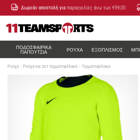
Δωρεάν αποστολή για
παραγγελίες άνω των €99,00
11teamsports.cy
ΠΟΔΟΣΦΑΙΡΙΚΆ
ΡΟΎΧΑ
ΕΞΟΠΛΙΣΜΌΣ
ΜΠ
ΠΑΠΟΎΤΣΙΑ
Ρούχα
Ρούχα και σετ τερματοφύλακα
Tερματοφύλακα